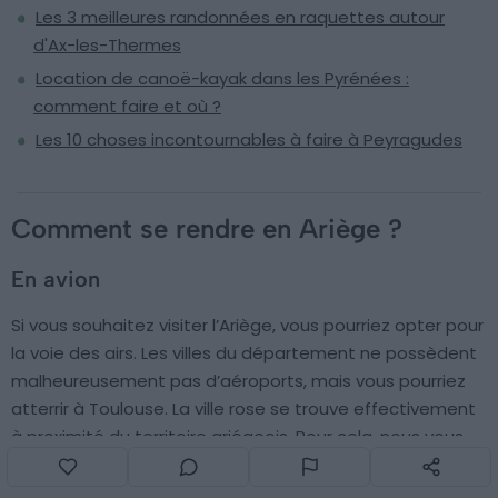
Les 3 meilleures randonnées en raquettes autour
d'Ax-les-Thermes
Location de canoë-kayak dans les Pyrénées :
comment faire et où ?
Les 10 choses incontournables à faire à Peyragudes
Comment se rendre en Ariège ?
En avion
Si vous souhaitez visiter l’Ariège, vous pourriez opter pour
la voie des airs. Les villes du département ne possèdent
malheureusement pas d’aéroports, mais vous pourriez
atterrir à Toulouse. La ville rose se trouve effectivement
à proximité du territoire ariégeois. Pour cela, nous vous
conseillons d’utiliser un comparateur de vols, comme
celui de notre partenaire
Ulysse
.