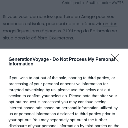
Crédit photo : Shutterstock – AWP76
Si vous vous demandez que faire en Ariège pour vos
vacances estivales, pourquoi ne pas découvrir
un des
magnifiques lacs régionaux
? L’étang de Bethmale se
situe dans le célèbre Courserans.
Toutefois, son climat très doux ne vous permettra
GenerationVoyage -
Do Not Process My Personal
sûrement pas de vous baigner. Plutôt qu’un moment de
Information
rafraîchissement, les eaux paisibles du lac vous invitent à
la promenade. Sur ses rives sauvages, vous pourrez
If you wish to opt-out of the sale, sharing to third parties, or
prendre un grand bol d’air frais au cœur des vallées
processing of your personal or sensitive information for
pyrénéennes.
targeted advertising by us, please use the below opt-out
section to confirm your selection. Please note that after your
opt-out request is processed you may continue seeing
interest-based ads based on personal information utilized by
us or personal information disclosed to third parties prior to
À lire aussi sur le guide Occitanie :
your opt-out. You may separately opt-out of the further
disclosure of your personal information by third parties on the