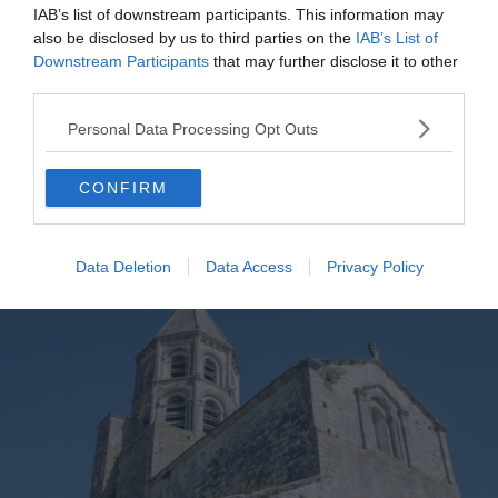
10 choses incontournables à faire à Ax-les-Thermes
IAB’s list of downstream participants. This information may
also be disclosed by us to third parties on the
IAB’s List of
Les 16 plus beaux villages d'Ariège
Downstream Participants
that may further disclose it to other
6 endroits où faire du rafting dans les Pyrénées
third parties.
10 escales pour découvrir le patrimoine et
Personal Data Processing Opt Outs
l'architecture des Pyrénées
CONFIRM
8. Le Château de Lagarde
Data Deletion
Data Access
Privacy Policy