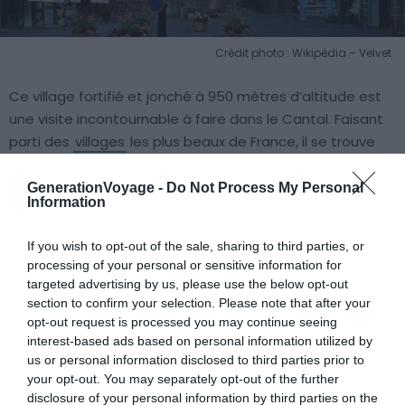
Crédit photo : Wikipédia – Velvet
Ce village fortifié et jonché à 950 mètres d’altitude est
une visite incontournable à faire dans le Cantal. Faisant
parti des
villages
les plus beaux de France, il se trouve
plus exactement dans le parc naturel régional des
volcans d’Auvergne. Et… ça se voit ! En effet, Salers est
GenerationVoyage -
Do Not Process My Personal
Information
réputé pour ses maisons atypiques qui datent du XVIe
siècle, construites avec de la pierre volcanique.
If you wish to opt-out of the sale, sharing to third parties, or
processing of your personal or sensitive information for
Par ailleurs, si vous êtes férus de bonne gastronomie
targeted advertising by us, please use the below opt-out
locale, nous vous conseillons de goûter au fromage de
section to confirm your selection. Please note that after your
opt-out request is processed you may continue seeing
Salers qui fait la bonne réputation de la ville. Ce dernier
interest-based ads based on personal information utilized by
est produit pendant 7 mois seulement, et conçu
us or personal information disclosed to third parties prior to
uniquement avec le lait des vaches de la race Salers.
your opt-out. You may separately opt-out of the further
Bon appétit bien sûr !
disclosure of your personal information by third parties on the