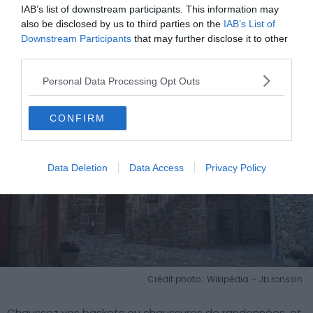
IAB’s list of downstream participants. This information may
also be disclosed by us to third parties on the
IAB’s List of
7. Randonnée à Marcolès
Downstream Participants
that may further disclose it to other
third parties.
Personal Data Processing Opt Outs
CONFIRM
Data Deletion
Data Access
Privacy Policy
Crédit photo : Wikipédia – Jb.ronssin
Chaussez vos baskets ou chaussures de randonnées, et