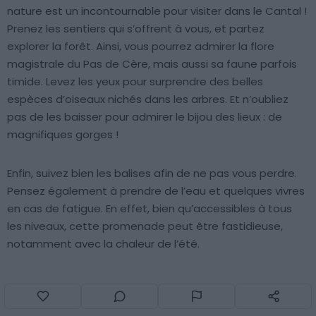
nature est un incontournable pour visiter dans le Cantal !
Prenez les sentiers qui s’offrent à vous, et partez
explorer la forêt. Ainsi, vous pourrez admirer la flore
magistrale du Pas de Cère, mais aussi sa faune parfois
timide. Levez les yeux pour surprendre des belles
espèces d’oiseaux nichés dans les arbres. Et n’oubliez
pas de les baisser pour admirer le bijou des lieux : de
magnifiques gorges !
Envie d'encore plus d'inspiration ?
Enfin, suivez bien les balises afin de ne pas vous perdre.
Chaque semaine, découvrez de nouvelles expériences
Pensez également à prendre de l’eau et quelques vivres
autour de vous et partout dans le monde !
en cas de fatigue. En effet, bien qu’accessibles à tous
Gratuitement, dans votre boîte mail.
les niveaux, cette promenade peut être fastidieuse,
notamment avec la chaleur de l’été.
Comment aller dans le Cantal ?