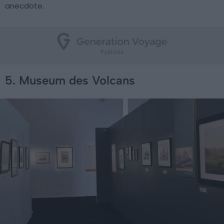
anecdote.
5. Museum des Volcans