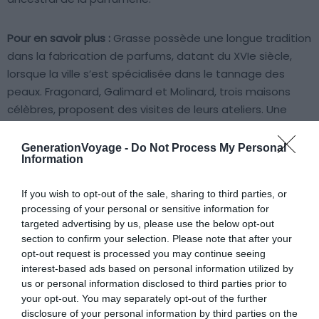
Pour en savoir plus :
Grasse possède une longue tradition
dans la fabrication de parfums, datant du XVIe siècle,
lorsque la ville s’est spécialisée dans le tannage des
peaux. Fragonard, Galimard et Molinard, trois maisons
célèbres, proposent des visites de leurs ateliers. Une
activité originale à faire en PACA. Pour compléter votre
visite, rendez vous au Musée International de la
GenerationVoyage -
Do Not Process My Personal
Information
Parfumerie qui retrace l’évolution des techniques et des
matières premières utilisées. La vieille ville est très
If you wish to opt-out of the sale, sharing to third parties, or
agréable avec ses façades colorées, ses placettes et
processing of your personal or sensitive information for
ses ruelles ombragées. Vous pourrez y acheter des
targeted advertising by us, please use the below opt-out
flacons d’essences florales uniques, produits localement.
section to confirm your selection. Please note that after your
Pour profiter d’un panorama exceptionnel, montez
opt-out request is processed you may continue seeing
jusqu’au jardin de la Princesse Pauline, un belvédère qui
interest-based ads based on personal information utilized by
us or personal information disclosed to third parties prior to
surplombe la ville et la Côte d’Azur.
your opt-out. You may separately opt-out of the further
disclosure of your personal information by third parties on the