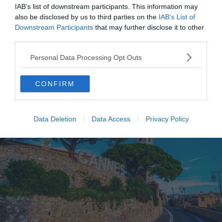
IAB’s list of downstream participants. This information may
Infos pratiques sur Grasse
also be disclosed by us to third parties on the
IAB’s List of
📍
Adresse
: 2 Bd du Jeu de Ballon, 06130 Grasse,
Downstream Participants
that may further disclose it to other
France (Voir sur
Google Maps
)
third parties.
Personal Data Processing Opt Outs
Cannes
CONFIRM
Data Deletion
Data Access
Privacy Policy