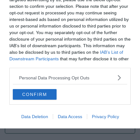
section to confirm your selection. Please note that after your
opt-out request is processed you may continue seeing
interest-based ads based on personal information utilized by
us or personal information disclosed to third parties prior to
your opt-out. You may separately opt-out of the further
disclosure of your personal information by third parties on the
IAB’s list of downstream participants. This information may
also be disclosed by us to third parties on the
IAB’s List of
Downstream Participants
that may further disclose it to other
third parties.
Personal Data Processing Opt Outs
Crédit photo : Facebook – Les Baux Jus
CONFIRM
Adresse
: La Fontaine aux Fées, Rue de la Calade
Data Deletion
Data Access
Privacy Policy
Tarifs
: €€
Avis
: ★★★★