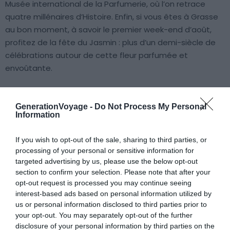
Musée international de la Parfumerie, où l’on retrace
quatre millénaires d’Histoire. Enfin, si vous êtes à Grasse
au bon moment, à savoir le premier week-end d’août,
profitez de la fête du Jasmin : plus d’un demi-siècle de
célébrations autour de cette fleur parfumée et
envoûtante.
…mais pas que !
GenerationVoyage -
Do Not Process My Personal
Information
Au-delà d’être la capitale mondiale du parfum, Grasse a
également été promue “Ville internet” et “Ville d’Art et
If you wish to opt-out of the sale, sharing to third parties, or
d’Histoire”. Ces deux distinctions sont bien évidemment
processing of your personal or sensitive information for
différentes puisque la première souligne les actions
targeted advertising by us, please use the below opt-out
citoyennes pour l’internet urbain et la seconde
section to confirm your selection. Please note that after your
récompense une ville s’inscrivant dans une démarche de
opt-out request is processed you may continue seeing
valorisation de ses patrimoines bâtis, naturels et/ou
interest-based ads based on personal information utilized by
us or personal information disclosed to third parties prior to
industriels. Deux bonnes raisons supplémentaires de
your opt-out. You may separately opt-out of the further
visiter Grasse !
disclosure of your personal information by third parties on the