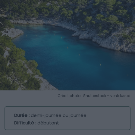
Crédit photo : Shutterstock – ventdusud
Durée :
demi-journée ou journée
Difficulté :
débutant