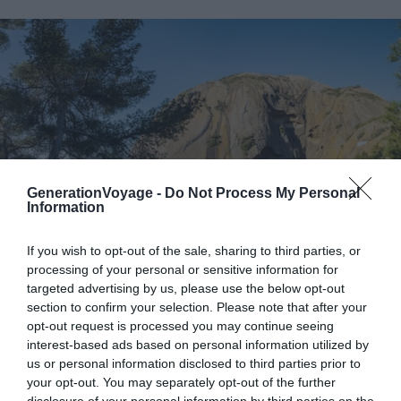
GenerationVoyage -
Do Not Process My Personal
Information
If you wish to opt-out of the sale, sharing to third parties, or
processing of your personal or sensitive information for
targeted advertising by us, please use the below opt-out
Crédit photo : Shutterstock – voyageur8
section to confirm your selection. Please note that after your
opt-out request is processed you may continue seeing
interest-based ads based on personal information utilized by
Durée :
demi-journée, journée ou plusieurs jours
us or personal information disclosed to third parties prior to
Difficulté :
accessible à tous
your opt-out. You may separately opt-out of the further
disclosure of your personal information by third parties on the