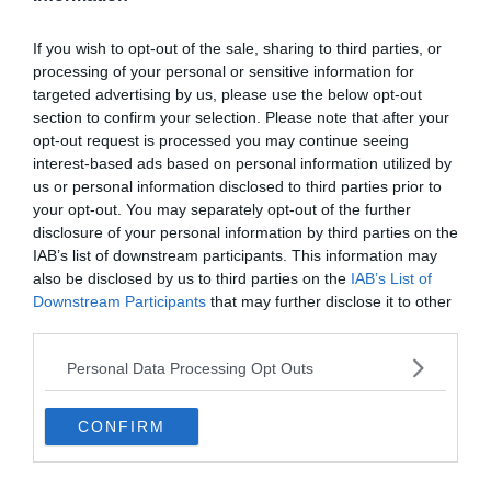
If you wish to opt-out of the sale, sharing to third parties, or
Aéroport International Charlotte-Douglas (CLT)
processing of your personal or sensitive information for
Transferts aéroports
Le 9 décembre 2025
targeted advertising by us, please use the below opt-out
Par Julie Paris
section to confirm your selection. Please note that after your
opt-out request is processed you may continue seeing
interest-based ads based on personal information utilized by
Aéroport international de Mexico-City (MEX)
Transferts aéroports
us or personal information disclosed to third parties prior to
Le 9 décembre 2025
your opt-out. You may separately opt-out of the further
Par Julie Paris
disclosure of your personal information by third parties on the
IAB’s list of downstream participants. This information may
also be disclosed by us to third parties on the
IAB’s List of
Aéroport international George Bush Intercontinental
Transferts aéroports
Downstream Participants
that may further disclose it to other
de Houston (IAH)
third parties.
Le 9 décembre 2025
Par Julie Paris
Personal Data Processing Opt Outs
Rafting dans les gorges de Barron
CONFIRM
Rafting
Le 9 décembre 2025
Par Julie Paris