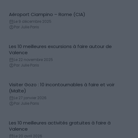
Aéroport Ciampino – Rome (CIA)
Transferts aéroports
Le 9 décembre 2025
Par Julie Paris
Les 10 meilleures excursions à faire autour de
Excursions & Séjours organisés
Valence
Le 22 novembre 2025
Par Julie Paris
Visiter Gozo : 10 incontournables à faire et voir
Incontournables
(Malte)
Le 27 janvier 2026
Par Julie Paris
Les 10 meilleures activités gratuites à faire à
Activités
Valence
Le 20 avril 2026