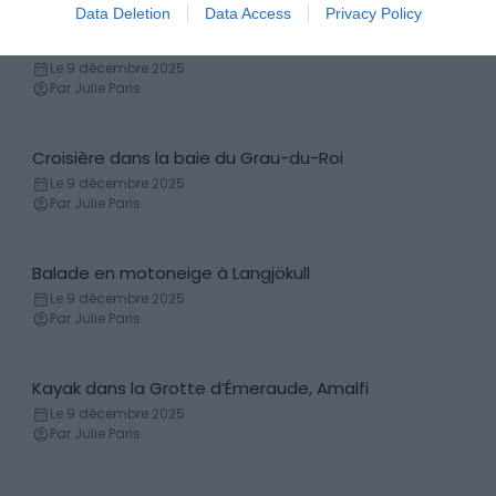
Data Deletion
Data Access
Privacy Policy
Observation des baleines à Boston
Baleine
Le 9 décembre 2025
Par Julie Paris
Croisière dans la baie du Grau-du-Roi
Bateau
Le 9 décembre 2025
Par Julie Paris
Balade en motoneige à Langjökull
Motoneige
Le 9 décembre 2025
Par Julie Paris
Kayak dans la Grotte d’Émeraude, Amalfi
Canoë - Kayak
Le 9 décembre 2025
Par Julie Paris