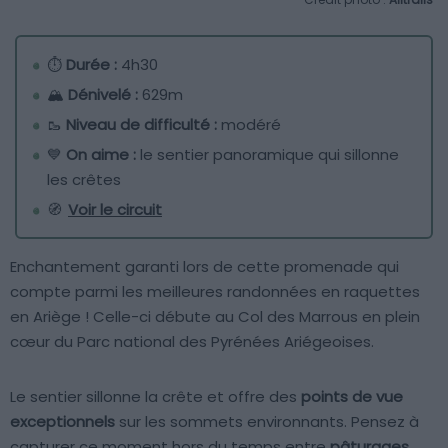
⏱
Durée :
4h30
🏔
Dénivelé :
629m
🥾
Niveau de difficulté :
modéré
💙
On aime :
le sentier panoramique qui sillonne
les crêtes
🧭
Voir le circuit
Enchantement garanti lors de cette promenade qui
compte parmi les meilleures randonnées en raquettes
en Ariège ! Celle-ci débute au Col des Marrous en plein
cœur du Parc national des Pyrénées Ariégeoises.
Le sentier sillonne la crête et offre des
points de vue
exceptionnels
sur les sommets environnants. Pensez à
capturer ce moment hors du temps entre
pâturages