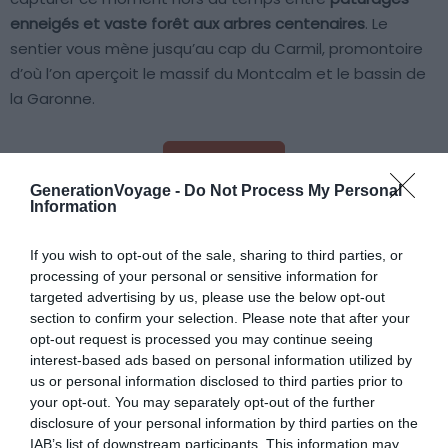
enneigés et vaste forêt aux arbres centenaires
. Le
sentier vous mène jusqu’au cap du Carmil, promontoire
d’où l’on aperçoit le massif du Montcalm et le bassin de
la Garonne.
Voir ce circuit
GenerationVoyage -
Do Not Process My Personal
Information
If you wish to opt-out of the sale, sharing to third parties, or
processing of your personal or sensitive information for
À lire aussi sur le guide Occitanie :
targeted advertising by us, please use the below opt-out
section to confirm your selection. Please note that after your
Les 14 choses incontournables à faire dans l’Ariège
opt-out request is processed you may continue seeing
interest-based ads based on personal information utilized by
L’Ariège en Camping-Car : location, conseils, aires,
us or personal information disclosed to third parties prior to
itinéraires
your opt-out. You may separately opt-out of the further
Où faire du rafting en Ariège ?
disclosure of your personal information by third parties on the
IAB’s list of downstream participants. This information may