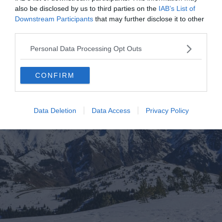
Les 10 plus belles randonnées à faire en Ariège
also be disclosed by us to third parties on the
IAB’s List of
Downstream Participants
that may further disclose it to other
third parties.
Rocher de Scaramus : une randonnée
Personal Data Processing Opt Outs
au calme
CONFIRM
Data Deletion
Data Access
Privacy Policy