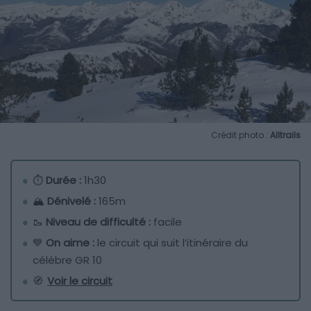
Crédit photo :
Alltrails
⏱
Durée :
1h30
🏔
Dénivelé :
165m
🥾
Niveau de difficulté :
facile
💙
On aime :
le circuit qui suit l’itinéraire du
célèbre GR 10
🧭
Voir le circuit