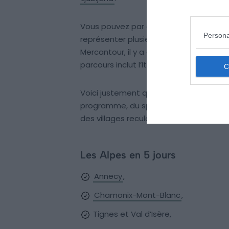
Vous pouvez par exemple choisir d’exp
Persona
représenter plusieurs. De la
Haute-Sav
Mercantour, il y a déjà d’innombrables c
parcours inclut l’Italie et la Suisse, alor
Voici justement quelques idées d’étape
programme, du sport (randonnée, ski), 
des villages reculés et des villes histori
Les Alpes en 5 jours
Annecy
,
Chamonix-Mont-Blanc
,
Tignes et Val d’Isère,