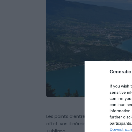
Generati
If you wish 
sensitive in
confirm you
continue se
information 
Les points d’entrée dans les Alpes sont
further disc
effet, vos itinéraires varieront selon q
participants
Downstream 
Ljubljana
.