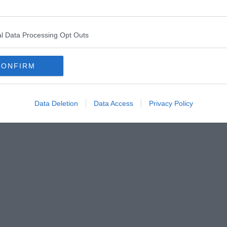
lorer les Alpes françaises. Ce voyage peut même en
l Data Processing Opt Outs
oie
au Vercors en passant par le parc national du
hoses à voir et à faire. Si en plus de cela, votre
s il faudra partir plusieurs semaines.
CONFIRM
s à faire lors de vos escapades alpines. Au
Data Deletion
Data Access
Privacy Policy
des produits du terroir, des monuments historiques,
ques :