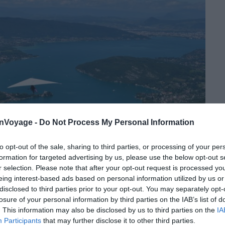
onVoyage -
Do Not Process My Personal Information
to opt-out of the sale, sharing to third parties, or processing of your per
formation for targeted advertising by us, please use the below opt-out s
r selection. Please note that after your opt-out request is processed y
Crédit Photo : Shutterstock / Natolie
eing interest-based ads based on personal information utilized by us or
disclosed to third parties prior to your opt-out. You may separately opt-
 multiples, même si vous partez depuis la France. En
losure of your personal information by third parties on the IAB’s list of
ue vous partiez de
Nice
,
Lyon
,
Milan
,
Munich
ou
. This information may also be disclosed by us to third parties on the
IA
Participants
that may further disclose it to other third parties.