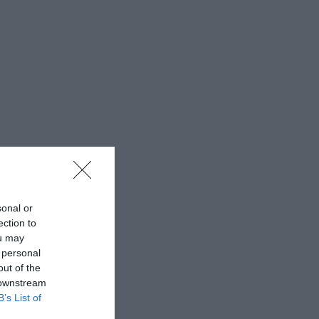
sonal or
ection to
ou may
 personal
out of the
 downstream
B’s List of