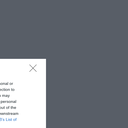
sonal or
ection to
ou may
 personal
out of the
 downstream
B’s List of