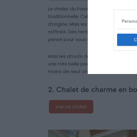
Le chalet du Passieu offre les impres
traditionnelle. Celle-ci a été superb
Persona
d’origine. Mais les propriétaires ont s
raffinée. Des tentures aux tapis en pas
pensé pour vous offrir de douces soiré
Mais les atouts de ce magnifique chale
une très belle piscine intérieure ainsi 
moins de neuf chambres et salles de ba
2. Chalet de charme en boi
Voir ce chalet