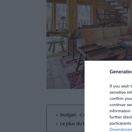
Generati
If you wish 
sensitive in
confirm you
continue se
information 
Budget
: €€€€€
further disc
Le plus du logement
: l’immensi
participants
Downstream 