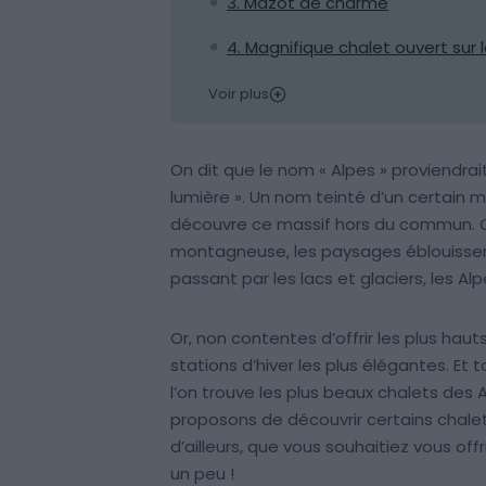
3. Mazot de charme
4. Magnifique chalet ouvert sur 
Voir plus
On dit que le nom « Alpes » proviendrait
lumière ». Un nom teinté d’un certain my
découvre ce massif hors du commun. Ca
montagneuse, les paysages éblouissen
passant par les lacs et glaciers, les 
Or, non contentes d’offrir les plus ha
stations d’hiver les plus élégantes. Et
l’on trouve les plus beaux chalets des A
proposons de découvrir certains chalet
d’ailleurs, que vous souhaitiez vous o
un peu !