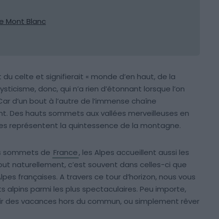
le Mont Blanc
 du celte et signifierait « monde d’en haut, de la
sticisme, donc, qui n’a rien d’étonnant lorsque l’on
r d’un bout à l’autre de l’immense chaîne
t. Des hauts sommets aux vallées merveilleuses en
Alpes représentent la quintessence de la montagne.
uts sommets de
France
, les Alpes accueillent aussi les
 tout naturellement, c’est souvent dans celles-ci que
lpes françaises. A travers ce tour d’horizon, nous vous
s alpins parmi les plus spectaculaires. Peu importe,
ffrir des vacances hors du commun, ou simplement rêver