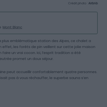
Crédit photo :
Airbnb
le
Mont Blanc
la plus emblématique station des Alpes, ce chalet a
ffet, les forêts de pin veillent sur cette jolie maison
aire un vrai cocon. Ici, l’esprit tradition a été
eutrée promet un doux séjour.
aine peut accueillir confortablement quatre personnes.
isait pas à vous réchauffer, le superbe sauna s’en