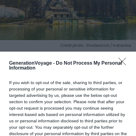
Crédit photo : Shutterstock / trabantos
Prenons un peu de hauteur et dirigeons nous de l’autre
GenerationVoyage -
Do Not Process My Personal
côté du Pô pour découvrir le Monte dei Capuccini. Le
Information
Monte dei Capuccini est une colline surplombant Turin et
le Pô. Si tout un quartier s’est construit sur la colline, elle
If you wish to opt-out of the sale, sharing to third parties, or
processing of your personal or sensitive information for
doit néanmoins sa réputation à un monument en
targeted advertising by us, please use the below opt-out
particulier : l’Eglise Santa-Maria et son couvent.
section to confirm your selection. Please note that after your
opt-out request is processed you may continue seeing
Consacrée en 1656, cette édifice de la fin de la
interest-based ads based on personal information utilized by
us or personal information disclosed to third parties prior to
Renaissance est accolé à un monastère, utilisé par la
your opt-out. You may separately opt-out of the further
confrérie des Capucins (
frati Cappuccini
en italien). La
disclosure of your personal information by third parties on the