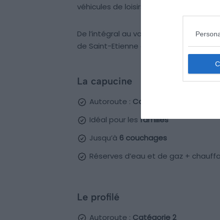
véhicules de loisirs, à condition que leur
De l’intégral au van, voici quatre typ
Persona
de Saint-Etienne et conduire avec un p
La capucine
Autoroute :
Catégorie 3
Idéal pour les
familles
Jusqu’à
6 couchages
Réserves d’eau et de gaz + chauffa
Le profilé
Autoroute :
Catégorie 2