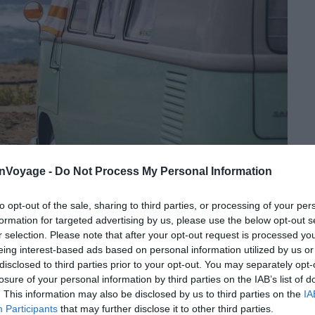
onVoyage -
Do Not Process My Personal Information
to opt-out of the sale, sharing to third parties, or processing of your per
formation for targeted advertising by us, please use the below opt-out s
r selection. Please note that after your opt-out request is processed y
eing interest-based ads based on personal information utilized by us or
disclosed to third parties prior to your opt-out. You may separately opt-
losure of your personal information by third parties on the IAB’s list of
i est de louer un véhicule adapté à son voyage ! Et
. This information may also be disclosed by us to third parties on the
IA
 B
, il vous est possible de louer tous les types de
Participants
that may further disclose it to other third parties.