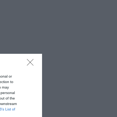
sonal or
ection to
ou may
 personal
out of the
 downstream
B’s List of