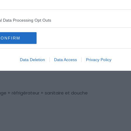
 PTAC soit inférieur à 3,5 T.
es de camping-cars que vous pouvez louer dans la région
l Data Processing Opt Outs
ermis B en poche :
CONFIRM
Data Deletion
Data Access
Privacy Policy
ge + réfrigérateur + sanitaire et douche