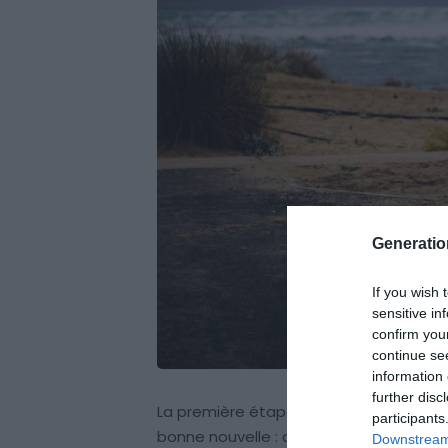
Generati
If you wish 
sensitive in
confirm you
continue se
information 
further disc
La première étape pour un séjour réuss
participants
bonne nouvelle : avec un simple
permis
Downstream 