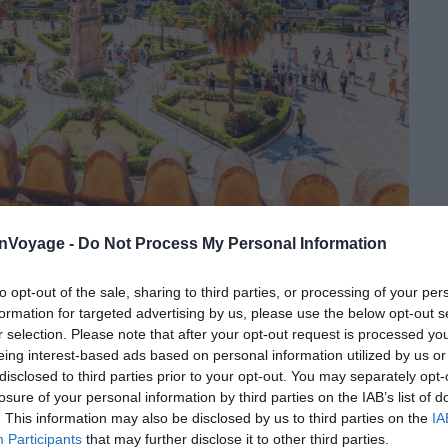
Shutterstock – zedspider
onVoyage -
Do Not Process My Personal Information
rme est un concentré exceptionnel de cultures
to opt-out of the sale, sharing to third parties, or processing of your per
ne seule ville au patrimoine architectural foisonnant.
formation for targeted advertising by us, please use the below opt-out s
r selection. Please note that after your opt-out request is processed y
e de la Sicile, se distingue par son mélange
eing interest-based ads based on personal information utilized by us or
disclosed to third parties prior to your opt-out. You may separately opt-
 Romains et des Arabes. Elle abrite notamment la
losure of your personal information by third parties on the IAB’s list of
nt du XIIe siècle, la Chapelle Palatine et le Palais des
. This information may also be disclosed by us to third parties on the
IA
r de votre visite à Palerme ? Commencez par explorer
Participants
that may further disclose it to other third parties.