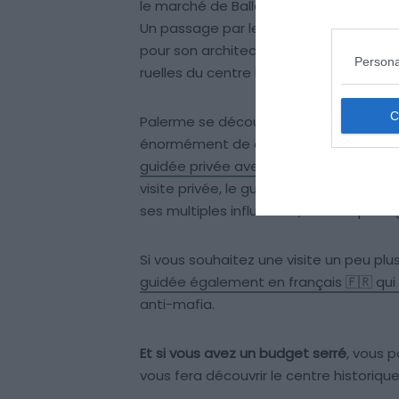
le marché de Ballarò ou de Vucciria pou
Un passage par le Teatro Massimo, l’un
pour son architecture imposante. Prévo
Persona
ruelles du centre historique et admire
Palerme se découvre très bien à pied, ma
énormément de choses à y voir. Pour 
guidée privée avec guide local en franç
visite privée, le guide vous fait découvri
ses multiples influences, tout en part
Si vous souhaitez une visite un peu plu
guidée également en français 🇫🇷 qui r
anti-mafia.
Et si vous avez un budget serré
, vous 
vous fera découvrir le centre historique