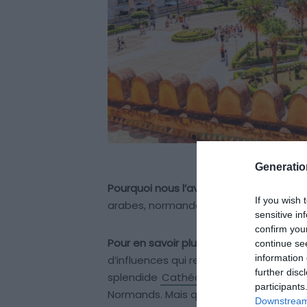
Generati
Pourquoi nous l’avons sélectionné :
Pale
If you wish 
arabes, normandes et byzantines dans u
sensitive in
confirm you
Pour en savoir plus :
Palerme, la capital
continue se
information 
d’influences qui remonte au temps des
further disc
splendide
Cathédrale de Palerme
data
participants
Normands. Mais que faire pour profite
Downstream 