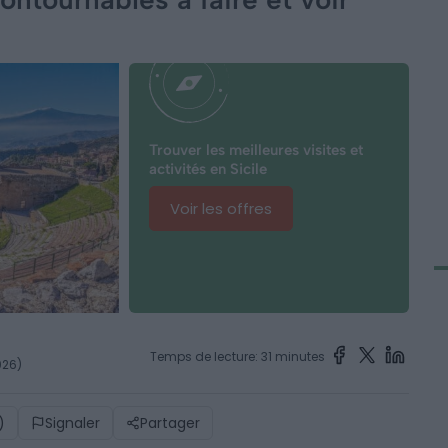
Trouver les meilleures visites et
activités en Sicile
Voir les offres
Temps de lecture: 31 minutes
026)
)
Signaler
Partager