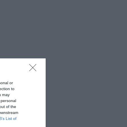
sonal or
ection to
ou may
 personal
out of the
 downstream
B’s List of