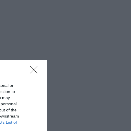
sonal or
ection to
ou may
 personal
out of the
 downstream
B’s List of