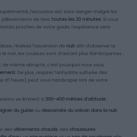
périmenté, l’excursion est sans danger malgré les
 jaillissements de lave
toutes les 20 minutes
. Si vous
 restez proches de votre guide, l’expérience sera
iose, réalisez l’ascension de
nuit
afin d’observer la
ns le noir, les couleurs sont d’autant plus flamboyantes ;
t de même abrupte, c’est pourquoi nous vous
uement
. De plus, respirer l’anhydrite sulfurée des
s d’1 heure) peut vous handicaper lors de votre
sions se limitent à
300-400 mètres d’altitude
;
oigner du guide
ou
descendre du volcan dans la nuit
er des
vêtements chauds
, des
chaussures
lle d’eau
, un
pique-nique
et un
sac de couchage
afin