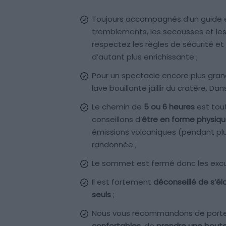
Toujours accompagnés d’un guide ex
tremblements, les secousses et les
respectez les règles de sécurité et
d’autant plus enrichissante ;
Pour un spectacle encore plus grand
lave bouillante jaillir du cratère. Da
Le chemin de
5 ou 6 heures
est tou
conseillons d’
être en forme physiq
émissions volcaniques (pendant plu
randonnée ;
Le sommet est fermé donc les excur
Il est fortement
déconseillé de s’él
seuls
;
Nous vous recommandons de port
confortables
, de
prendre une boutei