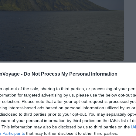
Crédit photo : Shutterstock – Elzloy
onVoyage -
Do Not Process My Personal Information
nnes, Stromboli est notamment connue pour son aptitude
oujours en activité, l’île italienne auréolée de feu
to opt-out of the sale, sharing to third parties, or processing of your per
formation for targeted advertising by us, please use the below opt-out s
lent faire face à la majestueuse Mère Nature. Afin de
r selection. Please note that after your opt-out request is processed y
Stromboli, sachez que l’on aperçoit seulement 926
eing interest-based ads based on personal information utilized by us or
 même pas à la moitié du Stromboli (il prend
disclosed to third parties prior to your opt-out. You may separately opt-
.
losure of your personal information by third parties on the IAB’s list of
. This information may also be disclosed by us to third parties on the
IA
Participants
that may further disclose it to other third parties.
fique le volcan du Stromboli, surnommé « Iddu » (lui)