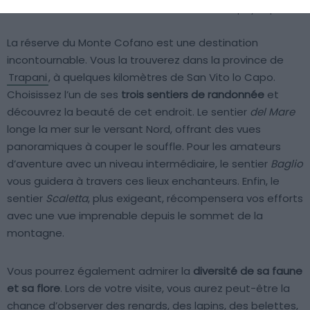
Shutterstock – Apetytnapodroz
La réserve du Monte Cofano est une destination
incontournable. Vous la trouverez dans la province de
Trapani
, à quelques kilomètres de San Vito lo Capo.
Choisissez l’un de ses
trois sentiers de randonnée
et
découvrez la beauté de cet endroit. Le sentier
del Mare
longe la mer sur le versant Nord, offrant des vues
panoramiques à couper le souffle. Pour les amateurs
d’aventure avec un niveau intermédiaire, le sentier
Baglio
vous guidera à travers ces lieux enchanteurs. Enfin, le
sentier
Scaletta
, plus exigeant, récompensera vos efforts
avec une vue imprenable depuis le sommet de la
montagne.
Vous pourrez également admirer la
diversité de sa faune
et sa flore
. Lors de votre visite, vous aurez peut-être la
chance d’observer des renards, des lapins, des belettes,