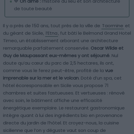
💙
On aime :
l’histoire du lieu et son architecture
de toute beauté
Il y a près de 150 ans, tout près de la ville de
Taormine
et
du géant de Sicile,
l’Etna
, fut bâti le Belmond Grand Hotel
Timeo, un établissement arborant une architecture
remarquable parfaitement conservée.
Oscar Wilde et
Guy de Maupassant eux-mêmes y ont séjourné
. Nul
doute qu’au cœur du parc de 2,5 hectares, ils ont,
comme vous le ferez peut-être, profité de la
vue
imprenable sur la mer et le volcan
. Doté d’un spa, cet
hôtel écoresponsable en Sicile vous propose 71
chambres et suites fastueuses. Et vertueuses : rénové
avec soin, le bâtiment affiche une efficacité
énergétique exemplaire. Le restaurant gastronomique
intègre quant à lui des ingrédients bio en provenance
directe du jardin de l’hôtel. Et croyez-nous, la cuisine
sicilienne que l’on y déguste vaut son coup de