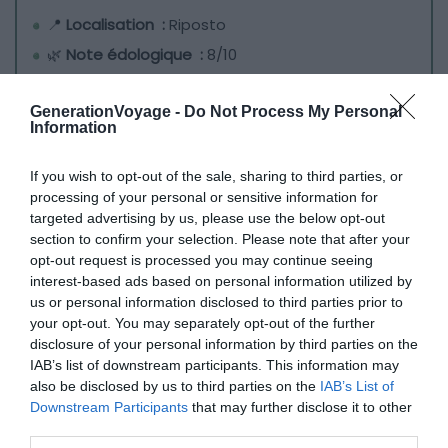
📍
Localisation :
Riposto
🌿
Note édologique :
8/10
💙
On aime :
les parfums d’agrumes émanant
des champs environnants
GenerationVoyage -
Do Not Process My Personal
Information
Le Zash Country est un ancien chai des années 1930
If you wish to opt-out of the sale, sharing to third parties, or
transformé en boutique-hôtel de luxe. Ce
manoir
processing of your personal or sensitive information for
d’époque aux murs en pierre de lave
propose 17
targeted advertising by us, please use the below opt-out
chambres et suites tout confort. Certaines d’entre elles
section to confirm your selection. Please note that after your
opt-out request is processed you may continue seeing
prennent la forme de cubes à baies vitrées nichés au
interest-based ads based on personal information utilized by
beau milieu des citronniers. Oui, cet hôtel
us or personal information disclosed to third parties prior to
écoresponsable en Sicile entretient
13 hectares
your opt-out. You may separately opt-out of the further
d’agrumes qui parfument subtilement le domaine
. Le
disclosure of your personal information by third parties on the
respect de cet environnement naturel est de rigueur,
IAB’s list of downstream participants. This information may
also be disclosed by us to third parties on the
IAB’s List of
notamment dans le restaurant étoilé de Giuseppe
Downstream Participants
that may further disclose it to other
Raciti. Accompagné de grands crus classés, le menu
third parties.
dégustation séduit par son inventivité et la maîtrise des