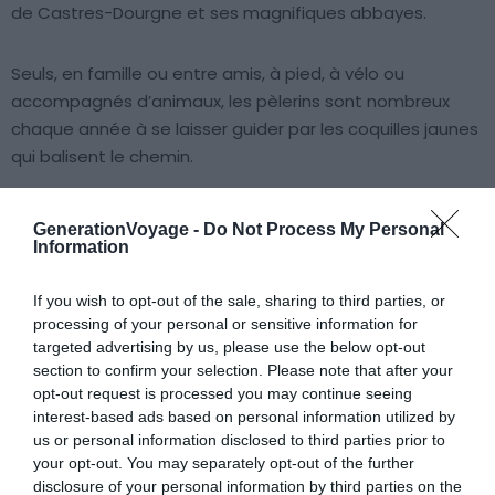
de Castres-Dourgne et ses magnifiques abbayes.
Seuls, en famille ou entre amis, à pied, à vélo ou
accompagnés d’animaux, les pèlerins sont nombreux
chaque année à se laisser guider par les coquilles jaunes
qui balisent le chemin.
Castres abrite plusieurs de ces coquillages : fontaines en
GenerationVoyage -
Do Not Process My Personal
forme de coquillages, statue du pèlerin de l’Autan, église
Information
Saint-Jacques, etc. Amusez-vous à les repérer lors de
votre visite de la ville.
If you wish to opt-out of the sale, sharing to third parties, or
processing of your personal or sensitive information for
targeted advertising by us, please use the below opt-out
7. Le parc de Gourjade
section to confirm your selection. Please note that after your
opt-out request is processed you may continue seeing
interest-based ads based on personal information utilized by
us or personal information disclosed to third parties prior to
your opt-out. You may separately opt-out of the further
disclosure of your personal information by third parties on the