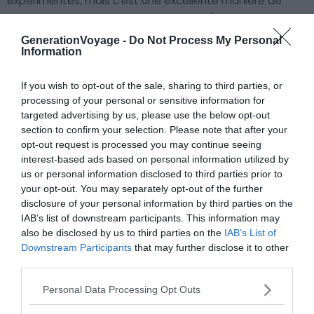
expérimentés, mais c’est une excellente manière de
visiter le Parc des Volcans d’Auvergne. À votre rythme,
traversez la réserve naturelle et partez à la découverte
GenerationVoyage -
Do Not Process My Personal
Information
de ses paysages. Pour ne pas visiter passivement, des
animateurs peuvent vous accompagner et partager
If you wish to opt-out of the sale, sharing to third parties, or
avec vous ses anecdotes et son savoir sur la région.
processing of your personal or sensitive information for
D’ailleurs, pourquoi ne pas tenter la “Grande Traversée
targeted advertising by us, please use the below opt-out
du Volcan” à vélo : un parcours de 150 kilomètres à
section to confirm your selection. Please note that after your
travers le Cantal. Une activité idéale pour lever le voile
opt-out request is processed you may continue seeing
sur tous les visages cantalous.
interest-based ads based on personal information utilized by
us or personal information disclosed to third parties prior to
your opt-out. You may separately opt-out of the further
Découvrir les quatre réserves naturelles
disclosure of your personal information by third parties on the
IAB’s list of downstream participants. This information may
Le Parc des Volcans abrite
quatre réserves naturelles :
also be disclosed by us to third parties on the
IAB’s List of
Chastreix Sancy,
Vallée de Chaudefour
, Sagnes de
Downstream Participants
that may further disclose it to other
Godivelle, et celle du Rocher de la Jacquette.
Chacune
third parties.
d’entre elles se définit par un milieu qui lui est spécifique.
Personal Data Processing Opt Outs
Mais dans tous les cas, la faune et la flore sont