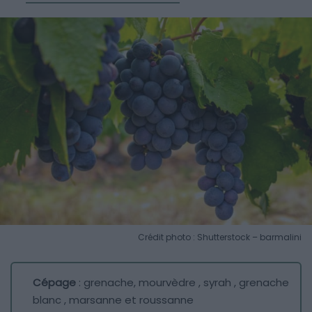
Crédit photo : Shutterstock – barmalini
Cépage
: grenache, mourvèdre , syrah , grenache
blanc , marsanne et roussanne