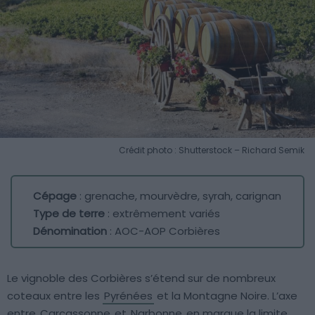
Crédit photo : Shutterstock – Richard Semik
Cépage
: grenache, mourvèdre, syrah, carignan
Type de terre
: extrêmement variés
Dénomination
: AOC-AOP Corbières
Le vignoble des Corbières s’étend sur de nombreux
coteaux entre les
Pyrénées
et la Montagne Noire. L’axe
entre
Carcassonne
et
Narbonne
en marque la limite