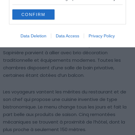
Atout de l’hôtel
: les remontées mécaniques
proches, le restaurant
CONFIRM
Budget
: €€€€
Prestations
: ★★★
Data Deletion
Data Access
Privacy Policy
Parmi les meilleurs hôtels de Saint-Lary-Soulan, La
Sapinière parvient à allier avec brio décoration
traditionnelle et équipements modernes. Toutes les
chambres disposent d’une salle de bain privative,
certaines étant dotées d’un balcon.
Les voyageurs vantent les mérites du restaurant et de
son chef qui propose une cuisine inventive de type
bistronomique. Le menu change tous les jours et fait la
part belle aux produits de saison. Cinq remontées
mécaniques se trouvent à proximité de l’hôtel, dont la
plus proche à seulement 150 mètres.