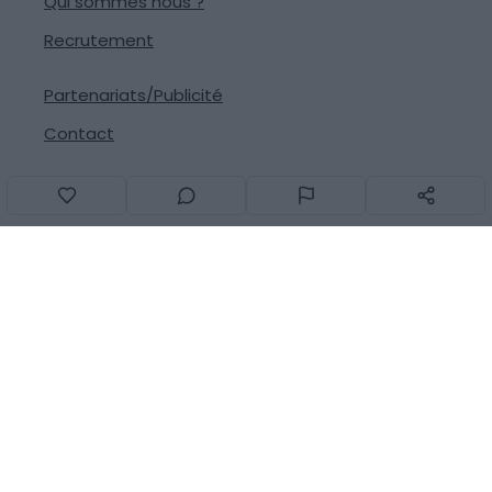
Qui sommes nous ?
Recrutement
Partenariats/Publicité
Contact
Signaler une erreur
Suivez-nous sur les réseaux
© 2013-2026
Generation Voyage
Tous droits réservés -
CGU
-
Mentions légales
- Fait avec
❤
à Montpellier par
GC TECH
-
v2.32.4