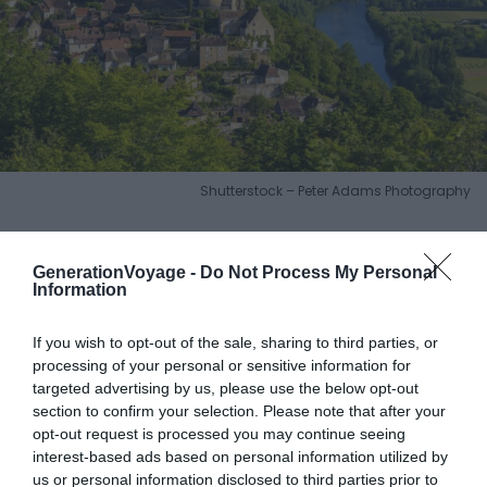
Shutterstock – Peter Adams Photography
La
Dordogne
est un véritable joyau occitan si vous
cherchez la tranquillité et le ressourcement en pleine
GenerationVoyage -
Do Not Process My Personal
Information
nature. Cette région populaire attire les touristes avec
sa rivière éponyme, reconnue comme « Réserve
If you wish to opt-out of the sale, sharing to third parties, or
mondiale de Biosphère » par l’Unesco.
Sa riche
processing of your personal or sensitive information for
biodiversité est remarquable
et mérite le détour. Pour
targeted advertising by us, please use the below opt-out
les amateurs de sensations fortes, le canoë-kayak est
section to confirm your selection. Please note that after your
une option sur la rivière. Vous pouvez aussi vous relaxer
opt-out request is processed you may continue seeing
interest-based ads based on personal information utilized by
en prenant un bon bain rafraîchissant.
us or personal information disclosed to third parties prior to