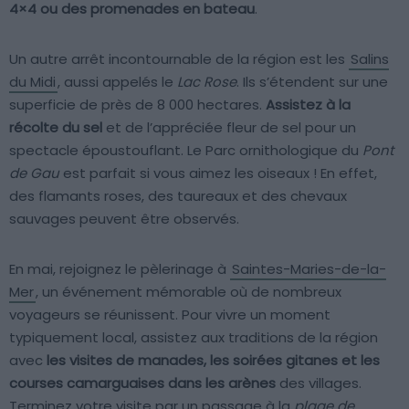
4×4 ou des promenades en bateau
.
Un autre arrêt incontournable de la région est les
Salins
du Midi
, aussi appelés le
Lac Rose
. Ils s’étendent sur une
superficie de près de 8 000 hectares.
Assistez à la
récolte du sel
et de l’appréciée fleur de sel pour un
spectacle époustouflant. Le Parc ornithologique du
Pont
de Gau
est parfait si vous aimez les oiseaux ! En effet,
des flamants roses, des taureaux et des chevaux
sauvages peuvent être observés.
En mai, rejoignez le pèlerinage à
Saintes-Maries-de-la-
Mer
, un événement mémorable où de nombreux
voyageurs se réunissent. Pour vivre un moment
typiquement local, assistez aux traditions de la région
avec
les visites de manades, les soirées gitanes et les
courses camarguaises dans les arènes
des villages.
Terminez votre visite par un passage à la
plage de