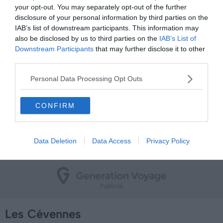
your opt-out. You may separately opt-out of the further
Côté terrestre, la Dordogne regorge de grottes et
disclosure of your personal information by third parties on the
cavités, et notamment le fameux
Gouffre de Padirac
et
IAB’s list of downstream participants. This information may
also be disclosed by us to third parties on the
IAB’s List of
les mystérieux
Grottes de Lacave
, véritable aubaine pour
Downstream Participants
that may further disclose it to other
les spéléologues. Lors de vos balades dans les
third parties.
magnifiques villages de
Loubressac
,
Autoire
,
Carennac
,
Martel
,
Creysse
et
Rocamadour
, tous reconnus pour leur
Personal Data Processing Opt Outs
art et leur histoire ou pour leur beauté exceptionnelle.
Une chose est sûre, la sublime architecture locale vous
CONFIRM
émerveillera. Enfin, ne manquez pas de goûter aux
spécialités locales, notamment le canard, l’agneau
fermier, les noix du Périgord, les truffes et les vins locaux !
Data Deletion
Data Access
Privacy Policy
Les Cévennes