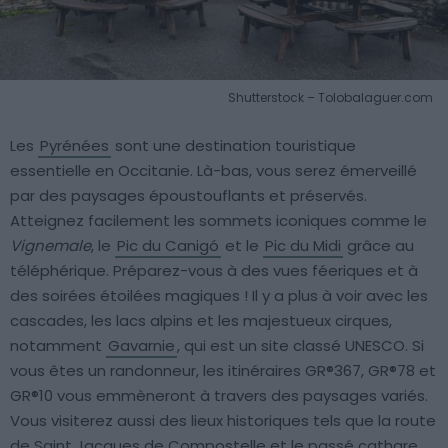
Shutterstock – Tolobalaguer.com
Les
Pyrénées
sont une destination touristique
essentielle en Occitanie. Là-bas, vous serez émerveillé
par des paysages époustouflants et préservés.
Atteignez facilement les sommets iconiques comme le
Vignemale
, le
Pic du Canigó
et le
Pic du Midi
grâce au
téléphérique. Préparez-vous à des vues féeriques et à
des soirées étoilées magiques ! Il y a plus à voir avec les
cascades, les lacs alpins et les majestueux cirques,
notamment
Gavarnie
, qui est un site classé UNESCO. Si
vous êtes un randonneur, les itinéraires GR®367, GR®78 et
GR®10 vous emmèneront à travers des paysages variés.
Vous visiterez aussi des lieux historiques tels que la route
de Saint Jacques de Compostelle et le passé cathare.