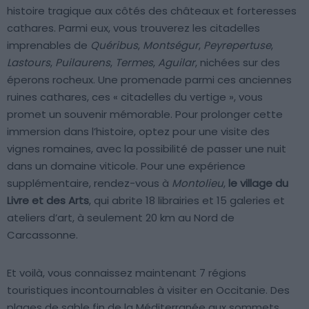
histoire tragique aux côtés des châteaux et forteresses
cathares. Parmi eux, vous trouverez les citadelles
imprenables de
Quéribus
,
Montségur
,
Peyrepertuse
,
Lastours
,
Puilaurens
,
Termes
,
Aguilar
, nichées sur des
éperons rocheux. Une promenade parmi ces anciennes
ruines cathares, ces « citadelles du vertige », vous
promet un souvenir mémorable. Pour prolonger cette
immersion dans l’histoire, optez pour une visite des
vignes romaines, avec la possibilité de passer une nuit
dans un domaine viticole. Pour une expérience
supplémentaire, rendez-vous à
Montolieu
,
le village du
Livre et des Arts
, qui abrite 18 librairies et 15 galeries et
ateliers d’art, à seulement 20 km au Nord de
Carcassonne.
Et voilà, vous connaissez maintenant 7 régions
touristiques incontournables à visiter en Occitanie. Des
plages de sable fin de la Méditerranée aux sommets