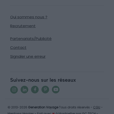
Qui sommes nous ?
Recrutement
Partenariats/Publicité
Contact
Signaler une erreur
Suivez-nous sur les réseaux
© 2013-2026
Generation Voyage
Tous droits réservés -
CGU
-
Mentions légales
- Fait avec
❤
à Montpellier par
GC TECH
-