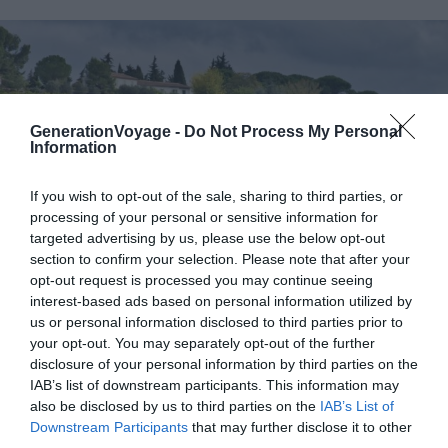
GenerationVoyage -
Do Not Process My Personal
Information
If you wish to opt-out of the sale, sharing to third parties, or
processing of your personal or sensitive information for
targeted advertising by us, please use the below opt-out
section to confirm your selection. Please note that after your
opt-out request is processed you may continue seeing
interest-based ads based on personal information utilized by
us or personal information disclosed to third parties prior to
Shutterstock – Stephen M Brooks
your opt-out. You may separately opt-out of the further
disclosure of your personal information by third parties on the
L’AOC Limoux, située au sud de Carcassonne, propose
IAB’s list of downstream participants. This information may
also be disclosed by us to third parties on the
IAB’s List of
des vins d’exception. Le vignoble se situe entre 100 et
Downstream Participants
that may further disclose it to other
450 mètres d’altitude. Son histoire remonte à l’époque