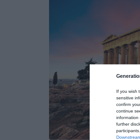
Generati
If you wish 
sensitive in
confirm you
continue se
information 
further disc
participants
Downstream 