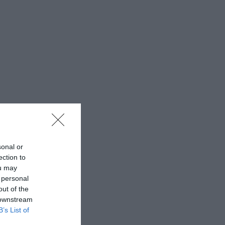
sonal or
ection to
ou may
 personal
out of the
 downstream
B’s List of