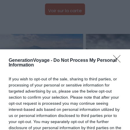
Voir sur la carte
GenerationVoyage -
Do Not Process My Personal
Information
If you wish to opt-out of the sale, sharing to third parties, or
processing of your personal or sensitive information for
targeted advertising by us, please use the below opt-out
section to confirm your selection. Please note that after your
Ruines de l’Ancien Corinthe dans le Péloponnèse
–
Crédit photo :
Shutterstock – Oleksii Liebiediev
opt-out request is processed you may continue seeing
interest-based ads based on personal information utilized by
us or personal information disclosed to third parties prior to
État de conservation : ★★
your opt-out. You may separately opt-out of the further
Connaissance du public : ★★★
disclosure of your personal information by third parties on the