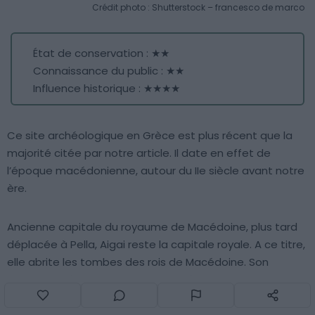
Crédit photo : Shutterstock – francesco de marco
État de conservation : ★★
Connaissance du public : ★★
Influence historique : ★★★★
Ce site archéologique en Grèce est plus récent que la
majorité citée par notre article. Il date en effet de
l’époque macédonienne, autour du IIe siècle avant notre
ère.
Ancienne capitale du royaume de Macédoine, plus tard
déplacée à Pella, Aigai reste la capitale royale. A ce titre,
elle abrite les tombes des rois de Macédoine. Son
principal intérêt historique est la découverte du
tombeau de Philippe II, père d’Alexandre le Grand. Cette
découverte a été décisive dans la connaissance du