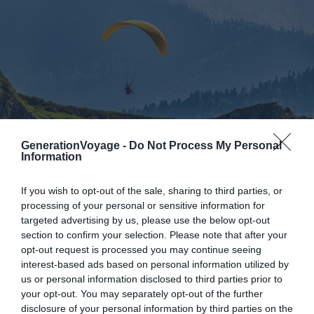
GenerationVoyage -
Do Not Process My Personal
Information
Crédit photo : Shutterstock – Dark_Side
If you wish to opt-out of the sale, sharing to third parties, or
processing of your personal or sensitive information for
targeted advertising by us, please use the below opt-out
💰 À partir de
110 €
par personne, accessible
section to confirm your selection. Please note that after your
toute l’année si la météo le permet.
opt-out request is processed you may continue seeing
👍
Le petit plus de cette activité ?
Une
interest-based ads based on personal information utilized by
expérience unique pour admirer le Mont Olympe
us or personal information disclosed to third parties prior to
your opt-out. You may separately opt-out of the further
et la mer !
disclosure of your personal information by third parties on the