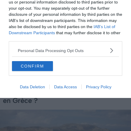
us or personal information disclosed to third parties prior to
Athènes-Chios,
your opt-out. You may separately opt-out of the further
disclosure of your personal information by third parties on the
Lesbos-Athènes,
IAB’s list of downstream participants. This information may
Lesbos-Chios,
also be disclosed by us to third parties on the
IAB’s List of
Downstream Participants
that may further disclose it to other
Evdilos-Mykonos,
third parties.
Evdilos-Athènes,
Personal Data Processing Opt Outs
Cette liste n’est qu’indicative et est très loin d’être
exhaustive, elle ne représente qu’une infime partie des
CONFIRM
liaisons possibles.
Data Deletion
Data Access
Privacy Policy
Comment réserver son trajet en ferry
en Grèce ?