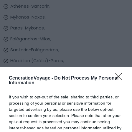
Athènes-Santorin,
Mykonos-Naxos,
Paros-Mykonos,
Folégandros-Milos,
Santorin-Folégandros,
Héraklion (Crète)-Paros,
Héraklion (Crète)-Athènes,
GenerationVoyage -
Do Not Process My Personal
Corfou-Ancône (Italie),
Information
Bari (Italie)-Corfou,
If you wish to opt-out of the sale, sharing to third parties, or
processing of your personal or sensitive information for
Samos-Athènes,
targeted advertising by us, please use the below opt-out
Patmos-Samos,
section to confirm your selection. Please note that after your
opt-out request is processed you may continue seeing
Cesme (Turquie)-Chios,
interest-based ads based on personal information utilized by