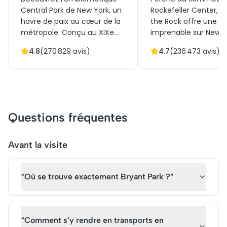
Central Park de New York, un
Rockefeller Center, T
havre de paix au cœur de la
the Rock offre une v
métropole. Conçu au XIXe
imprenable sur New Y
siècle, ce chef-d'œuvre
procurer des billets 
4.8
(
270 829
avis)
4.7
(
236 473
avis)
paysager combine histoire et
of the Rock permet 
culture, offrant des
découvrir un panora
paysages naturels
360 degrés, engloban
époustouflants et des ponts
Central Park, l'Empire
architecturaux
Building et la Statue d
remarquables. Initialement
Liberté. La visite du T
Questions fréquentes
créé pour offrir un espace
the Rock, avec son
vert aux citadins, c'est
ambiance art déco e
aujourd'hui un lieu
ascenseurs en verre,
Avant la visite
incontournable de New York.
une expérience uniqu
Réservez vos billets pour une
alliant histoire et
“Où se trouve exactement Bryant Park ?”
visite guidée et explorez ce
émerveillement mod
trésor urbain qui attire des
dans la Big Apple.
millions de visiteurs chaque
année.
“Comment s’y rendre en transports en