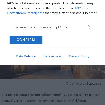
Le quartier gothique
IAB’s list of downstream participants. This information may
also be disclosed by us to third parties on the
IAB’s List of
Downstream Participants
that may further disclose it to other
third parties.
Personal Data Processing Opt Outs
CONFIRM
Data Deletion
Data Access
Privacy Policy
Crédit photo : Sopotnicki
Pourquoi nous l’avons sélectionné :
Ce dédale de ruelles
médiévales, de places ombragées et d’édifices