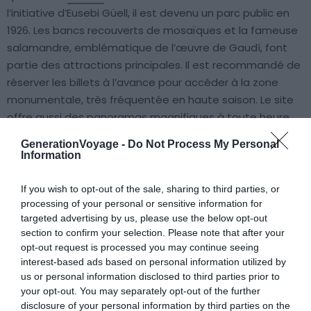
l’initiative d’Eusebi Güell, il est devenu un parc public en
1926. Les bancs recouverts de mosaïques et la fameuse
salamandre, emblématique de l’œuvre de Gaudí, font
partie des attractions principales. Il est recommandé de
réserver les billets à l’avance pour accéder à la zone
monumentale, très fréquentée en haute saison. Le site
offre aussi des panoramas magnifiques à toute heure
de la journée, idéaux pour admirer la ville et la
GenerationVoyage -
Do Not Process My Personal
Méditerranée au loin.
Information
If you wish to opt-out of the sale, sharing to third parties, or
Infos pratiques sur le parc Güell
processing of your personal or sensitive information for
📍
Adresse
: Gràcia, 08024 Barcelona, Spain (Voir
targeted advertising by us, please use the below opt-out
section to confirm your selection. Please note that after your
sur
Google Maps
)
opt-out request is processed you may continue seeing
🕐
Horaires d’ouverture
: tous les jours de 09h30
interest-based ads based on personal information utilized by
à19h30 en été (variable en hiver)
us or personal information disclosed to third parties prior to
your opt-out. You may separately opt-out of the further
disclosure of your personal information by third parties on the