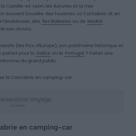
, la Castille-et-León, les Asturies et la mer
on souvent boudée des touristes. La Cantabrie vit en
de l’Andalousie, des
Îles Baléares
ou de
Madrid
.
 de ses atouts.
assifs (les Pics d’Europe), son patrimoine historique et
us partez pour la
Galice
ou le
Portugal
? Faites une
méconnu du grand public.
iter la Cantabrie en camping-car.
ntabrie en camping-car