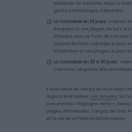
Marismas de Santoña, Noja, La Sorro
grotte préhistorique d’Altamira ;
La Cantabrie en 15 jours
: mêmes éta
Barquera et ses plages de surf, le D
d’Europe avec le Torre de Cerredo (
naturel de Peña Cabarga, le parc na
d’Oyambre et ses plages, le parc n
La Cantabrie en 20 à 30 jours
: mêmes
Carmona, Liérganes, Bárcena Mayor,
Il vous reste du temps et vous avez fait
régions limitrophes.
Les Asturies
, la Ca
surnommée « l’Espagne verte », visitez
plages, Ribadesella, Cangas de Onís. Pa
et la
via de la Plata
en Estrémadure.