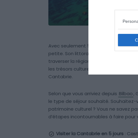
Persona
Avec seulement 5 326 km², la Cantab
petite. Son littoral s’étend sur moins
traverser la région en une seule journ
les trésors culturels dont la région rec
Cantabrie.
Selon que vous arriviez depuis
Bilbao
, 
le type de séjour souhaité. Souhaitez-v
patrimoine culturel ? Vous ne savez pas
d’étapes incontournables à faire pour 
Visiter la Cantabrie en 5 jours
: Cast