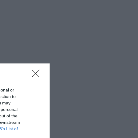
sonal or
ection to
ou may
 personal
out of the
 downstream
B’s List of