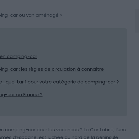
ping-car ou van aménagé ?
e en camping-car
g-car : les règles de circulation à connaître
: quel tarif pour votre catégorie de camping-car ?
g-car en France ?
e en camping-car pour les vacances ? La Cantabrie, l’une
es d’Espagne, est juchée au nord de la péninsule