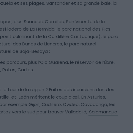
zuela et ses plages, Santander et sa grande baie, la
pes, plus Suances, Comillas, San Vicente de la
esfiladero de La Hermida, le parc national des Pics
point culminant de la Cordillère Cantabrique), le parc
turel des Dunes de Liencres, le parc naturel
aturel de Saja-Besaya ;
 parcours, plus l’Ojo Guareña, le réservoir de l’Èbre,
 Potes, Cartes.
 le tour de la région ? Faites des incursions dans les
stille-et-León méritent le coup d’œil. En Asturies,
 par exemple Gijón, Cudillero, Ovideo, Covadonga, les
rtez vers le sud pour trouver Valladolid,
Salamanque