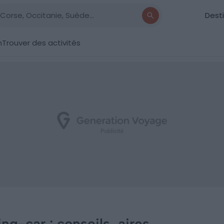
Dest
n
Trouver des activités
g-car : conseils, aires,