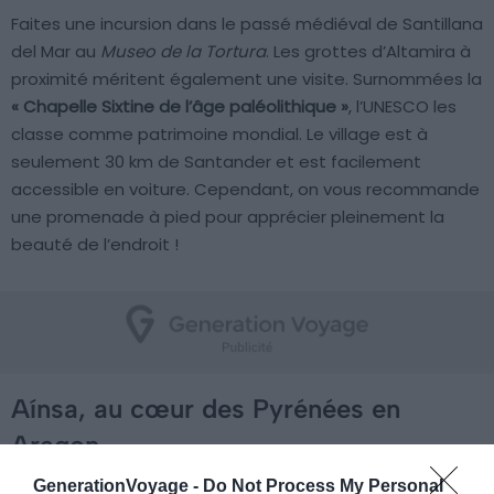
Faites une incursion dans le passé médiéval de Santillana
del Mar au
Museo de la Tortura
. Les grottes d’Altamira à
proximité méritent également une visite. Surnommées la
« Chapelle Sixtine de l’âge paléolithique »
, l’UNESCO les
classe comme patrimoine mondial. Le village est à
seulement 30 km de Santander et est facilement
accessible en voiture. Cependant, on vous recommande
une promenade à pied pour apprécier pleinement la
beauté de l’endroit !
Aínsa, au cœur des Pyrénées en
Aragon
GenerationVoyage -
Do Not Process My Personal