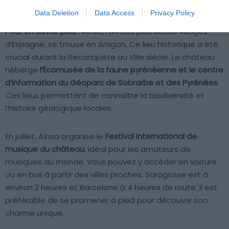
ville pittoresque en font une expérience unique.
Data Deletion
Data Access
Privacy Policy
Pour en savoir plus :
Aínsa, l’un des plus beaux villages
d’Espagne, se trouve en Aragon. Ce lieu historique a été
crucial durant la Reconquête au VIIIe siècle. Le château
héberge
l’Écomusée de la faune pyrénéenne et le centre
d’information du Géoparc de Sobrarbe et des Pyrénées
.
Ces lieux permettent de connaître la biodiversité et
l’histoire géologique locales.
En juillet, Aínsa organise le
Festival international de
musique du château
, idéal pour les amateurs de
musiques du monde. Vous pouvez y accéder en voiture
ou en bus à partir des villes proches. Saragosse est à
environ 2 heures et Barcelone à 4 heures de route. Il est
préférable de se promener à pied pour découvrir son
charme unique.