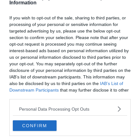
Information
If you wish to opt-out of the sale, sharing to third parties, or
processing of your personal or sensitive information for
targeted advertising by us, please use the below opt-out
section to confirm your selection. Please note that after your
opt-out request is processed you may continue seeing
interest-based ads based on personal information utilized by
us or personal information disclosed to third parties prior to
your opt-out. You may separately opt-out of the further
disclosure of your personal information by third parties on the
IAB’s list of downstream participants. This information may
also be disclosed by us to third parties on the
IAB’s List of
Downstream Participants
that may further disclose it to other
Shutterstock – Niarkrad
third parties.
Personal Data Processing Opt Outs
Pourquoi nous l’avons sélectionné :
Aínsa, village
médiéval d’Aragon, est une véritable plongée dans
l’histoire et la culture espagnole. Son architecture
CONFIRM
médiévale remarquablement conservée et son centre-