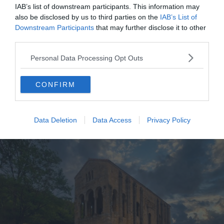
📍
Adresse
: Pl. Alfonso II el Casto, s/n, 33003
IAB’s list of downstream participants. This information may
Oviedo, Asturias, Spain (Voir sur
Google Maps
)
also be disclosed by us to third parties on the
IAB’s List of
Downstream Participants
that may further disclose it to other
🕐
Horaires d’ouverture
: Généralement ouverte
third parties.
de 10h à 17h (variable selon la saison)
Personal Data Processing Opt Outs
Les Églises préromanes Santa María del
CONFIRM
Naranco et San Miguel de Lillo
Data Deletion
Data Access
Privacy Policy