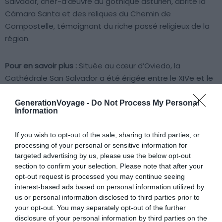
Salvador, chef-d’œuvre du gothique asturien, abrite la
Cámara Santa et des reliques du Chemin de
Compostelle, témoignant du riche passé religieux de la
région.
Pour en savoir plus :
Située au cœur d’Oviedo, la
Cathédrale San Salvador a été érigée entre le XIVe et le
XVIe siècle. Sa Cámara Santa, classée au patrimoine
mondial de l’UNESCO, renferme des trésors historiques,
GenerationVoyage -
Do Not Process My Personal
Information
dont la Croix des Anges et la Croix de la Victoire. Vous
pouvez arpenter son cloître, admirer ses vitraux et
If you wish to opt-out of the sale, sharing to third parties, or
contempler sa tour gothique élancée. Prévoyez une
processing of your personal or sensitive information for
visite d’une heure environ pour apprécier pleinement
targeted advertising by us, please use the below opt-out
l’architecture et passer par le musée qui retrace l’histoire
section to confirm your selection. Please note that after your
de l’édifice et du pèlerinage.
opt-out request is processed you may continue seeing
interest-based ads based on personal information utilized by
us or personal information disclosed to third parties prior to
your opt-out. You may separately opt-out of the further
Infos pratiques sur la Cathédrale San Salvador
disclosure of your personal information by third parties on the