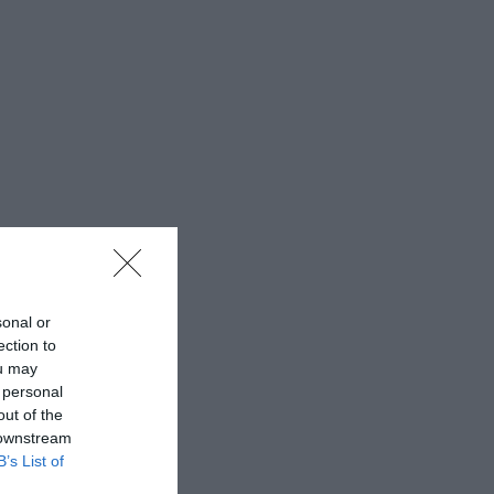
sonal or
ection to
ou may
 personal
out of the
 downstream
B’s List of