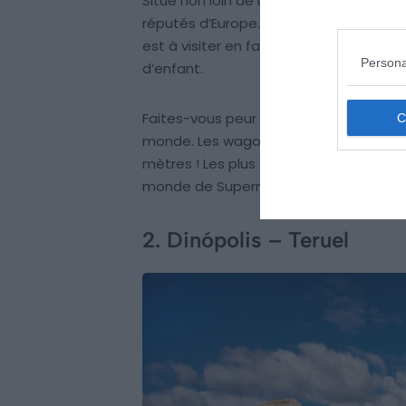
Situé non loin de Madrid, à San Martin d
réputés d’Europe. Ce parc d’attraction 
est à visiter en famille, mais content
Persona
d’enfant.
Faites-vous peur du haut du sommet 
monde. Les wagons de cette dernière r
mètres ! Les plus frileux pourront prof
monde de Superman, de Scooby-doo ou
2. Dinópolis – Teruel