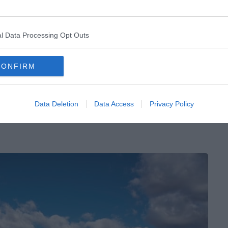
e la Vega, le Warner’s Park est l’un des parcs les plus
en Espagne est installé sur cent quarante hectares ! Il
era également les adultes qui ont su garder leur âme
l Data Processing Opt Outs
de la
Venganza del Enigma
, la plus haute attraction du
CONFIRM
oulent à plus de 80 km/h, sur un dénivelé de cent
iter des nombreux spectacles ou venir vivre dans le
 d’Hollywood Boulevard.
Data Deletion
Data Access
Privacy Policy