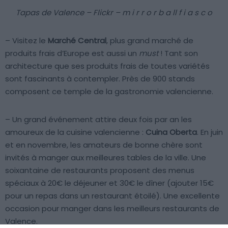
Tapas de Valence – Flickr – m i r r o r b a ll f i a s c o
– Visitez le
Marché Central
, plus grand marché de
produits frais d’Europe est aussi un
must
! Tant son
architecture que ses produits frais de toutes variétés
sont fascinants à contempler. Près de 900 stands
composent ce temple de la gastronomie valencienne.
– Un grand événement attire deux fois par an les
amoureux de la cuisine valencienne :
Cuina Oberta
. En juin
et en novembre, les amateurs de bonne chère sont
invités à manger aux meilleures tables de la ville. Une
soixantaine de restaurants proposent des menus
spéciaux à 20€ le déjeuner et 30€ le dîner (ajouter 15€
pour un repas dans un restaurant étoilé). Une excellente
occasion pour manger dans les meilleurs restaurants de
Valence.