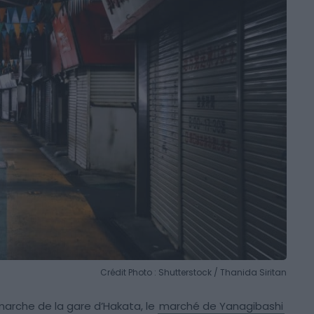
Crédit Photo : Shutterstock / Thanida Siritan
arche de la gare d’Hakata, le
marché de Yanagibashi