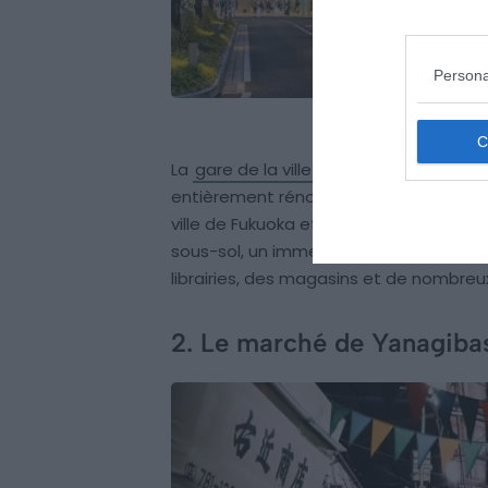
Persona
La
gare de la ville
a conservé l’ancien n
entièrement rénovée en 2011. Sur le toi
ville de Fukuoka et ses environs, et vo
sous-sol, un immense complexe commer
librairies, des magasins et de nombreu
2. Le marché de Yanagiba