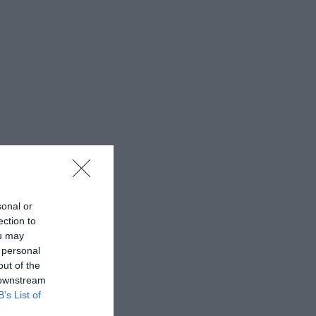
sonal or
ection to
ou may
 personal
out of the
 downstream
B’s List of