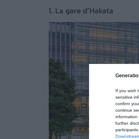
1. La gare d’Hakata
Generati
If you wish 
sensitive in
confirm you
continue se
information 
further disc
participants
Downstream 