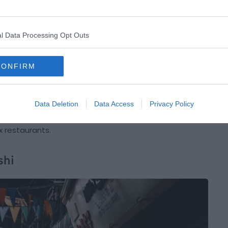
l Data Processing Opt Outs
Crédit Photo : Shutterstock / TungCheung
CONFIRM
om de la ville d’Hakata. Datant de 1889, elle a été
t, vous pourrez profiter d’une vue panoramique sur la
us promener dans un petit parc tout en hauteur. En
Data Deletion
Data Access
Privacy Policy
cial propose des boutiques de souvenirs, des
x restaurants.
shi