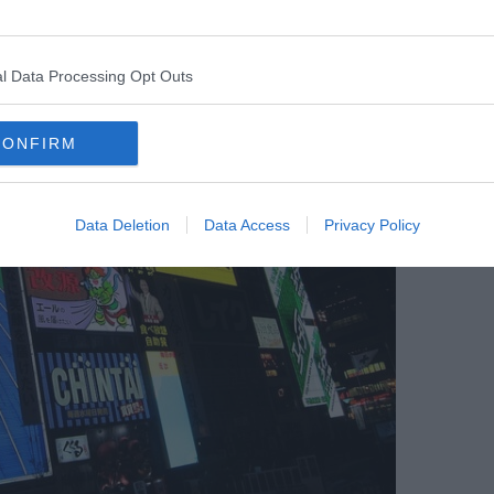
er de Namba
l Data Processing Opt Outs
CONFIRM
Data Deletion
Data Access
Privacy Policy