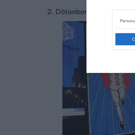
2. Dōtonbori et le quarti
Persona