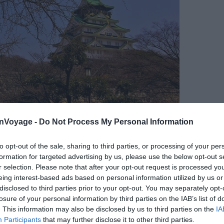
onVoyage -
Do Not Process My Personal Information
to opt-out of the sale, sharing to third parties, or processing of your per
lickr – Rob Fahey
formation for targeted advertising by us, please use the below opt-out s
r selection. Please note that after your opt-out request is processed y
oeuvre de l’architecture japonaise
. Il fut construit en
eing interest-based ads based on personal information utilized by us or
n raid aérien américain détruisit le donjon. Le château
disclosed to third parties prior to your opt-out. You may separately opt-
losure of your personal information by third parties on the IAB’s list of
 l’un des plus grands « musées » (c’est une expo à lui
. This information may also be disclosed by us to third parties on the
IA
’un des plus beaux parcs de la ville.
Participants
that may further disclose it to other third parties.