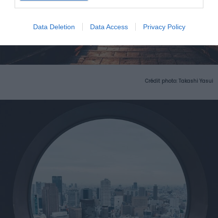
Data Deletion
Data Access
Privacy Policy
Crédit photo:
Takashi Yasui