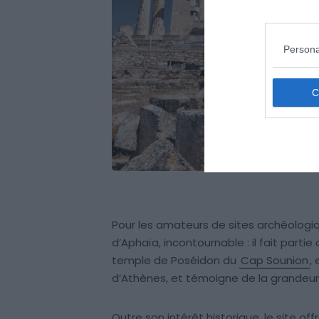
Persona
Pour les amateurs de sites archéologiqu
d’Aphaïa, incontournable : il fait partie
temple de Poséidon du
Cap Sounion
,
d’Athènes, et témoigne de la grandeur 
Outre son intérêt historique, le site of