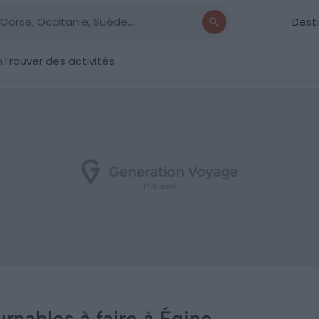
Dest
n
Trouver des activités
rnables à faire à Égine