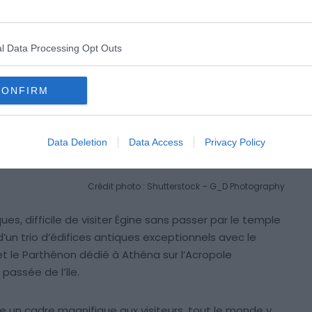
l Data Processing Opt Outs
CONFIRM
Data Deletion
Data Access
Privacy Policy
Crédit photo : Shutterstock – G_D Photography
es, difficile de visiter Égine sans passer par le temple
 d’un trio d’édifices antiques exceptionnels avec le
 et le Parthénon dédié à Athéna sur l’Acropole
passée de l’île.
fre un cadre magnifique aux visiteurs, tout le monde y