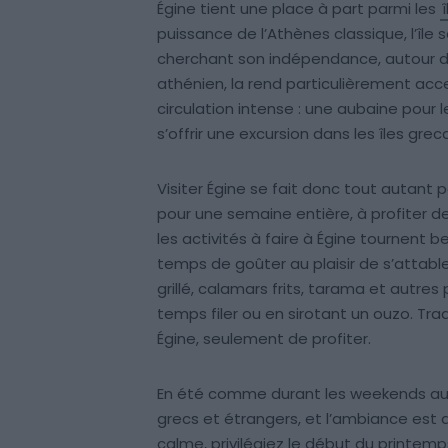
Égine tient une place à part parmi les
puissance de l’Athènes classique, l’île 
cherchant son indépendance, autour de
athénien, la rend particulièrement acce
circulation intense : une aubaine pour
s’offrir une excursion dans les îles grec
Visiter Égine se fait donc tout autant 
pour une semaine entière, à profiter de 
les activités à faire à Égine tournent 
temps de goûter au plaisir de s’attable
grillé, calamars frits, tarama et autres
temps filer ou en sirotant un ouzo. Tr
Égine, seulement de profiter.
En été comme durant les weekends aux b
grecs et étrangers, et l’ambiance est a
calme, privilégiez le début du printemps,