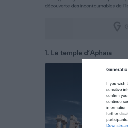
découverte des incontournables de l’îl
1. Le temple d’Aphaïa
Generati
If you wish 
sensitive in
confirm you
continue se
information 
further disc
participants
Downstream 