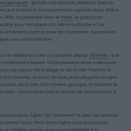
îles grecques
: grande cité antique, rivalisant avec la
sera par la suite la toute première capitale d’une Grèce
 1829. Sa proximité avec le
Pirée
, le grand port
ssible pour échapper à la ville étouffante et sa
 les Athéniens comme pour les vacanciers, qui peuvent
ques sans partir bien loin.
pour le weekend, voire à la journée depuis
Athènes
, que
l’ambiance insulaire. Outre plusieurs sites à découvrir,
beaucoup autour de la plage et de la mer. Prendre le
r à la taverne, au bord de l’eau, pour déguster poulpe
 produits de la mer à la manière grecque, en laissant le
aduction : vous n’aurez pas le temps de vous ennuyer à
eaux jours, Égine fait facilement le plein de visiteurs
u rendez-vous. Pour visiter Égine sous un jour plus
 ou l’arrière-saison, pour un bel itinéraire à la