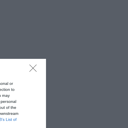
sonal or
ection to
ou may
 personal
out of the
 downstream
B’s List of