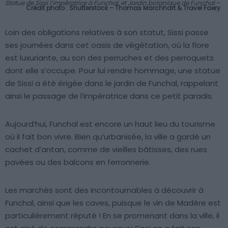
Statue de Sissi l’impératrice à Funchal, et Jardin botanique de Funchal
–
Crédit photo : Shutterstock – Thomas Marchhart & Travel Faery
Loin des obligations relatives à son statut, Sissi passe
ses journées dans cet oasis de végétation, où la flore
est luxuriante, au son des perruches et des perroquets
dont elle s’occupe. Pour lui rendre hommage, une statue
de Sissi a été érigée dans le jardin de Funchal, rappelant
ainsi le passage de l’impératrice dans ce petit paradis.
Aujourd’hui, Funchal est encore un haut lieu du tourisme
où il fait bon vivre. Bien qu’urbanisée, la ville a gardé un
cachet d’antan, comme de vieilles bâtisses, des rues
pavées ou des balcons en ferronnerie.
Les marchés sont des incontournables à découvrir à
Funchal, ainsi que les caves, puisque le vin de Madère est
particulièrement réputé ! En se promenant dans la ville, il