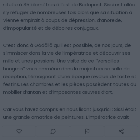
située à 35 kilomètres à l’est de Budapest. Sissi est allée
s’y réfugier de nombreuses fois alors que sa situation à
Vienne empirait à coups de dépression, d’anorexie,
d’impopularité et de déboires conjugaux.
C’est donc à Gödöllö qu’il est possible, de nos jours, de
s’immiscer dans la vie de l’impératrice et découvrir ses
mille et unes passions. Une visite de ce “Versailles
hongrois” vous emmène dans la majestueuse salle de
réception, témoignant d’une époque révolue de faste et
festins. Les chambres et les pièces possèdent toutes du
mobilier d’antan et d’imposantes œuvres d’art.
Car vous l’avez compris en nous lisant jusqu’ici : Sissi était
une grande amatrice de peintures. L’impératrice avait
également un faible pour la porcelaine, comme en
témoigne l’une des expositions du château. Avec un peu