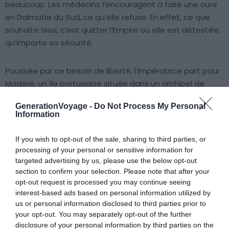
beaucoup. Les médecins l’encouragent à faire une cure
en Dalmatie du Sud, ce qu’elle refuse. En effet, ce que
souhaite Sissi, c’est quitter l’Empire où elle est détestée,
qu’importe sa sécurité.
Poussée par ce besoin de liberté, l’impératrice part pour
Madère, un île portugaise située dans un archipel de
l’océan Atlantique, au large de la côte nord-ouest de
GenerationVoyage -
Do Not Process My Personal
l’Afrique. La reine d’Angleterre, Queen Victoria, lui prête un
Information
yacht pour un départ le 17 novembre 1860 depuis Trieste.
If you wish to opt-out of the sale, sharing to third parties, or
processing of your personal or sensitive information for
targeted advertising by us, please use the below opt-out
section to confirm your selection. Please note that after your
opt-out request is processed you may continue seeing
interest-based ads based on personal information utilized by
us or personal information disclosed to third parties prior to
your opt-out. You may separately opt-out of the further
disclosure of your personal information by third parties on the