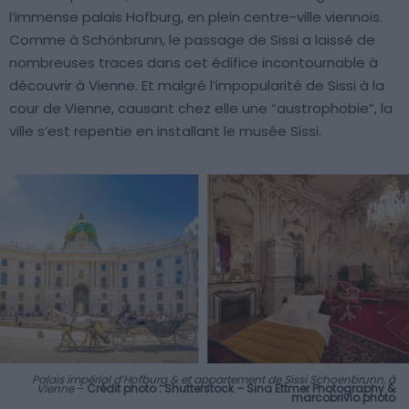
l’immense palais Hofburg, en plein centre-ville viennois.
Comme à Schönbrunn, le passage de Sissi a laissé de
nombreuses traces dans cet édifice incontournable à
découvrir à Vienne. Et malgré l’impopularité de Sissi à la
cour de Vienne, causant chez elle une “austrophobie”, la
ville s’est repentie en installant le musée Sissi.
Palais impérial d’Hofburg & et appartement de Sissi Schoenbrunn, à
Vienne
–
Crédit photo : Shutterstock – Sina Ettmer Photography &
marcobrivio.photo