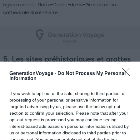
église romane Notre-Dame-de-la-Grande et sa
cathédrale Saint-Pierre.
5. Les sites préhistoriques et grottes
ornées de la vallée de la Vézère
GenerationVoyage -
Do Not Process My Personal
Information
If you wish to opt-out of the sale, sharing to third parties, or
processing of your personal or sensitive information for
targeted advertising by us, please use the below opt-out
section to confirm your selection. Please note that after your
opt-out request is processed you may continue seeing
interest-based ads based on personal information utilized by
us or personal information disclosed to third parties prior to
your opt-out. You may separately opt-out of the further