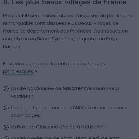
8. Les plus beaux villages de France
Près de 160 communes rurales françaises au patrimoine
remarquable sont classées Plus Beaux Villages de
France. Le département des Pyrénées-Atlantiques en
compte un en Béarn Pyrénées, et quatre au Pays
Basque.
Et si vous partiez sur la route de ces
villages
pittoresques
?
La cité bastionnée de
Navarrenx
aux nombreux
vestiges ;
Le village typique basque d’
Ainhoa
et ses maisons à
colombages ;
La Bastide
Clairence
dédiée à l’artisanat ;
La cité médiévale de
Saint-Jean-Pied-de-Port
;