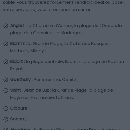
sable, vous trouverez forcément l’endroit idéal où poser
votre serviette, vous promener ou surfer.
Anglet :
la Chambre d’Amour, la plage de l’Océan, la
plage des Corsaires, la Madragu ;
Biarritz :
la Grande Plage, la Côte des Basques,
Marbella, Milady ;
Bidart :
la plage centrale, Ilbarritz, la plage du Pavillon
Royal ;
Guéthary :
Parlementia, Cenitz ;
Saint-Jean de Luz :
la Grande Plage, la plage de
Mayarco, Erromardie, Lafitenia ;
Ciboure
;
Socoa
;
Hendaye
: la Grande Plage, la plage Deux Jumeaux…