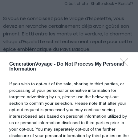
Crédit photo : Shutterstock – Borisb17
Si vous ne connaissez pas le village d’Espelette, vous
devez en revanche certainement déjà avoir goûté son
piment. Blotti entre les monts et la verdure, le charmant
village d’Espelette est effectivement réputé pour cette
épice emblématique du Pays Basque.
GenerationVoyage -
Do Not Process My Personal
Les piments suspendus ornent les façades blanches et
Information
rouges de ce village traditionnel de l’arrière-pays
labourdin. Profitez de votre visite à Espelette et de son
If you wish to opt-out of the sale, sharing to third parties, or
marché pour déguster des spécialités gastronomiques
processing of your personal or sensitive information for
basques et découvrir l’artisanat local !
targeted advertising by us, please use the below opt-out
section to confirm your selection. Please note that after your
opt-out request is processed you may continue seeing
7. Les Grottes d’Isturitz et
interest-based ads based on personal information utilized by
us or personal information disclosed to third parties prior to
d’Oxocelhaya
your opt-out. You may separately opt-out of the further
disclosure of your personal information by third parties on the