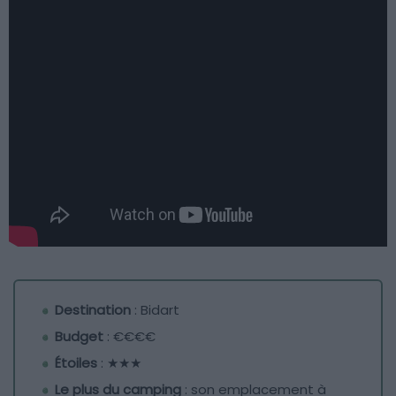
Destination
: Bidart
Budget
: €€€€
Étoiles
: ★★★
Le plus du camping
: son emplacement à