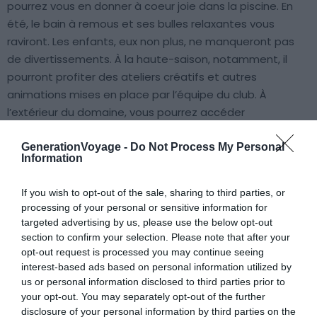
pourrez vous en donner à coeur joie dans la piscine. En
été, le bain à remous et ses bulles relaxantes vous
raviront. Les enfants, eux non plus, ne manqueront pas
de divertissements. À la haute-saison, notamment, il
pourront profiter des ateliers créatifs et autres
animations mises en place par l’équipe du club. À
l’extérieur du domaine, vous pourrez accéder
rapidement à la plage pour bronzer sur le sable chaud ou
piquer une tête dans l’eau.
GenerationVoyage -
Do Not Process My Personal
Information
If you wish to opt-out of the sale, sharing to third parties, or
processing of your personal or sensitive information for
targeted advertising by us, please use the below opt-out
section to confirm your selection. Please note that after your
5. Camping Paradis – La Ferme
opt-out request is processed you may continue seeing
interest-based ads based on personal information utilized by
Erromardie
us or personal information disclosed to third parties prior to
your opt-out. You may separately opt-out of the further
disclosure of your personal information by third parties on the
Voir ce camping