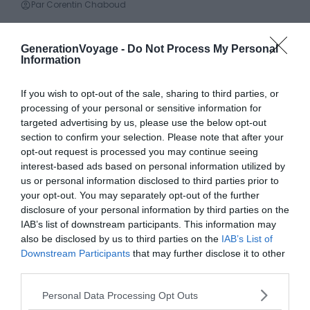
Par Corentin Chaboud
Dans quel village loger sur l’île de Noirmoutier ?
GenerationVoyage -
Do Not Process My Personal
Conseils logement
Information
Le 2 mai 2025
Par Corentin Chaboud
If you wish to opt-out of the sale, sharing to third parties, or
processing of your personal or sensitive information for
Dans quelle ville loger autour du Golfe du Morbihan ?
targeted advertising by us, please use the below opt-out
Conseils logement
Le 2 mai 2025
section to confirm your selection. Please note that after your
Par Corentin Chaboud
opt-out request is processed you may continue seeing
interest-based ads based on personal information utilized by
us or personal information disclosed to third parties prior to
Dans quel village loger sur la Presqu’île de Quiberon
your opt-out. You may separately opt-out of the further
Conseils logement
?
disclosure of your personal information by third parties on the
Le 2 mai 2025
IAB’s list of downstream participants. This information may
Par Corentin Chaboud
also be disclosed by us to third parties on the
IAB’s List of
Downstream Participants
that may further disclose it to other
third parties.
Dans quel quartier loger à La Rochelle ?
Conseils logement
Le 11 décembre 2025
Personal Data Processing Opt Outs
Par Corentin Chaboud