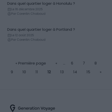
Dans quel quartier loger à Honolulu ?
Conseils logement
Le 16 décembre 2025
Par Corentin Chaboud
Dans quel quartier loger à Portland ?
Conseils logement
Le 12 août 2025
Par Corentin Chaboud
« Première page
«
…
6
7
8
9
10
11
12
13
14
15
»