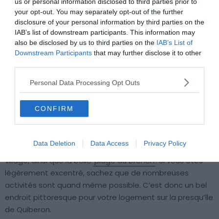
us or personal information disclosed to third parties prior to
your opt-out. You may separately opt-out of the further
disclosure of your personal information by third parties on the
IAB’s list of downstream participants. This information may
also be disclosed by us to third parties on the
IAB’s List of
Downstream Participants
that may further disclose it to other
third parties.
Personal Data Processing Opt Outs
Crédit photo:
Flickr – rene boulay
CONFIRM
Au Nord de Quiberon se trouve le petit village de Saint-
Julien, un hameau très charmant pour se loger sur la
Data Deletion
Data Access
Privacy Policy
presqu’île de Quiberon. Un camping se trouve proche du
village, ainsi que la belle
plage du Drehen
. Si vous êtes
légèrement excentré, sachez que de nombreuses
activités sont quand même possible. C’est donc un bel
endroit pittoresque pour votre logement sur la presqu’île
de Quiberon.