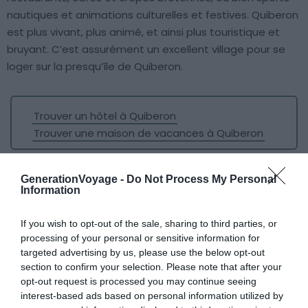
nautiques et animations culturelles et festives. Quiberon
est plus vivant, plus animé, et ainsi plus touristique et
bruyant. C’est assurément un excellent village pour se
loger sur la presqu’île de Quiberon.
Trouver un hôtel à Quiberon
Trouver une maison de vacances à Quiberon
Saint Julien
GenerationVoyage -
Do Not Process My Personal
Information
If you wish to opt-out of the sale, sharing to third parties, or
processing of your personal or sensitive information for
targeted advertising by us, please use the below opt-out
section to confirm your selection. Please note that after your
opt-out request is processed you may continue seeing
interest-based ads based on personal information utilized by