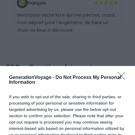
François
Merci pour cette liste qui me permet, avant
mon départ pour l’Angleterre, de faire un
choix de lieux à découvrir.
FAQ - Questions fréquentes
GenerationVoyage -
Do Not Process My Personal
Comment faites-vous la sélection des
Information
activités que vous proposez ?
If you wish to opt-out of the sale, sharing to third parties, or
processing of your personal or sensitive information for
Peut-on contribuer en tant que
targeted advertising by us, please use the below opt-out
lecteur/voyageur à partager des expériences
section to confirm your selection. Please note that after your
opt-out request is processed you may continue seeing
non référencées/proposées dans GV ?
interest-based ads based on personal information utilized by
us or personal information disclosed to third parties prior to