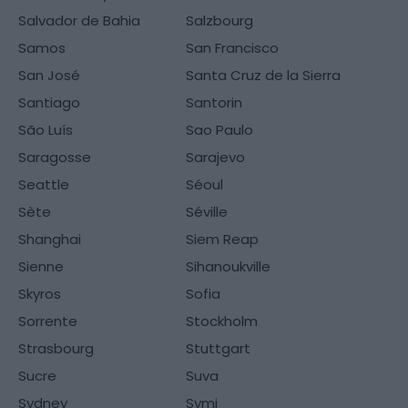
Salvador de Bahia
Salzbourg
Samos
San Francisco
San José
Santa Cruz de la Sierra
Santiago
Santorin
São Luís
Sao Paulo
Saragosse
Sarajevo
Seattle
Séoul
Sète
Séville
Shanghai
Siem Reap
Sienne
Sihanoukville
Skyros
Sofia
Sorrente
Stockholm
Strasbourg
Stuttgart
Sucre
Suva
Sydney
Symi