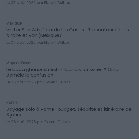
Le 07 août 2026 par Florent Delbos
INCONTOURNABLES
Mexique
Visiter San Cristóbal de las Casas : 9 incontournables
à faire et voir (Mexique)
Le 07 août 2026 par Florent Delbos
HISTOIRE & ANECDOTES
Moyen-Orient
Le baba ghanoush est-il libanais ou syrien ? On a
démêlé la confusion
Le 06 août 2026 par Florent Delbos
CONSEILS
Rome
Voyage solo à Rome : budget, sécurité et itinéraire de
3 jours
Le 06 août 2026 par Florent Delbos
DÉCOUVERTES