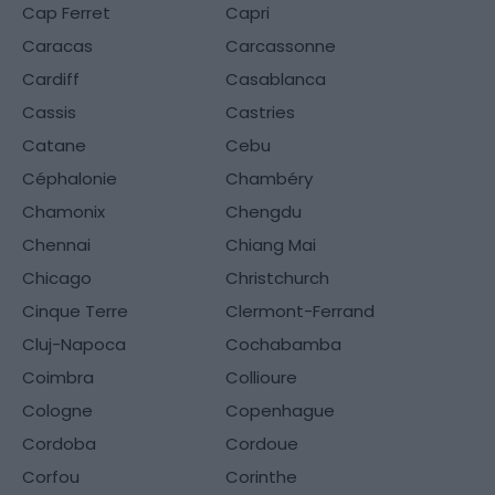
Cap Ferret
Capri
Caracas
Carcassonne
Cardiff
Casablanca
Cassis
Castries
Catane
Cebu
Céphalonie
Chambéry
Chamonix
Chengdu
Chennai
Chiang Mai
Chicago
Christchurch
Cinque Terre
Clermont-Ferrand
Cluj-Napoca
Cochabamba
Coimbra
Collioure
Cologne
Copenhague
Cordoba
Cordoue
Corfou
Corinthe