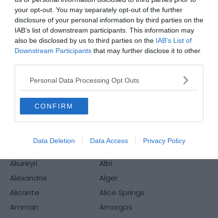
your opt-out. You may separately opt-out of the further
Est-ce que GV est une agence de voyages ?
disclosure of your personal information by third parties on the
IAB’s list of downstream participants. This information may
also be disclosed by us to third parties on the
IAB’s List of
Downstream Participants
that may further disclose it to other
third parties.
Nos guides par destinations
Personal Data Processing Opt Outs
Aarhus
Aberdeen
Abu Dhabi
Adelaïde
CONFIRM
Agadir
Agrigente
Aigues-Mortes
Aix-en-Provence
Data Deletion
Data Access
Privacy Policy
Aix-les-Bains
Ajaccio
Akureyri
Albi
Alexandrie
Alger
Alicante
Alice Springs
Amman
Amorgos