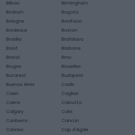
Bilbao
Birmingham
Bodrum
Bogota
Bologne
Bonifacio
Bordeaux
Boston
Brasilia
Bratislava
Brest
Brisbane
Bristol
Brno
Bruges
Bruxelles
Bucarest
Budapest
Buenos Aires
Cadix
Caen
Cagliari
Cairns
Calcutta
Calgary
Calvi
Canberra
Cancún
Cannes
Cap d'Agde