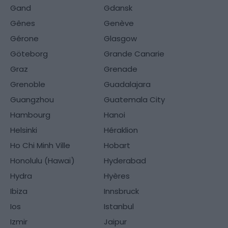
Gand
Gdansk
Gênes
Genève
Gérone
Glasgow
Göteborg
Grande Canarie
Graz
Grenade
Grenoble
Guadalajara
Guangzhou
Guatemala City
Hambourg
Hanoi
Helsinki
Héraklion
Ho Chi Minh Ville
Hobart
Honolulu (Hawaï)
Hyderabad
Hydra
Hyères
Ibiza
Innsbruck
Ios
Istanbul
Izmir
Jaipur