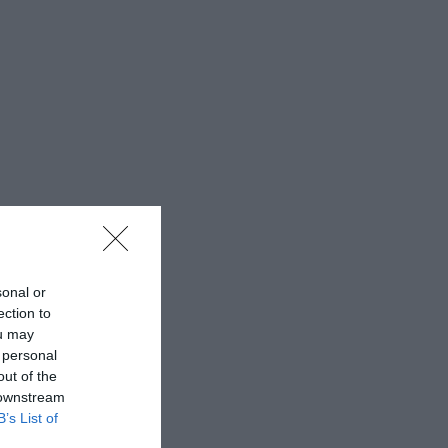
sonal or
ection to
ou may
 personal
out of the
 downstream
B’s List of