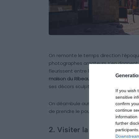
On remonte le temps direction l’époque
photographes amateurs s’en donnent 
fleurissent entre la
place au lin
et la
pl
Generati
maison du Ribeault
, la plus ancienne d
ses décors sculptés.
If you wish 
sensitive in
On déambule aussi sur la
place du Mat
confirm you
continue se
de prendre le pouls des bars et cafés 
information 
further disc
2. Visiter la cathédrale S
participants
Downstream 