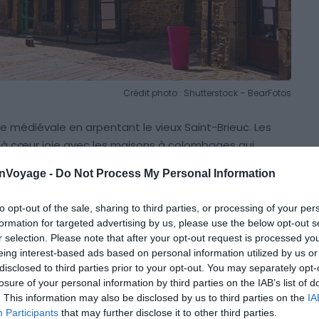
Crédit photo : Shutterstock – BearFotos
 médiévale en arpentant le vieux Saint-Brieuc. Les
à cœur joie avec les maisons à colombages qui
ace Louis Guilloux
. Ils marquent un stop devant la
onVoyage -
Do Not Process My Personal Information
e la ville, pour s’extasier devant son encorbellement et
to opt-out of the sale, sharing to third parties, or processing of your per
formation for targeted advertising by us, please use the below opt-out s
ray
, dont les halles incitent à une petite pause, avant
r selection. Please note that after your opt-out request is processed y
eing interest-based ads based on personal information utilized by us or
de la
place du Chai
.
disclosed to third parties prior to your opt-out. You may separately opt-
losure of your personal information by third parties on the IAB’s list of
aint-Étienne
. This information may also be disclosed by us to third parties on the
IA
Participants
that may further disclose it to other third parties.