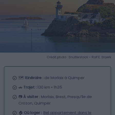
Crédit photo : Shutterstock – Rolf E. Staerk
🗺️
Itinéraire :
de Morlaix à Quimper
🚗
Trajet :
130 km • 1h35
📷
À visiter :
Morlaix, Brest, Presqu’île de
Crozon, Quimper
🏠
Où loger :
Bel appartement dans le