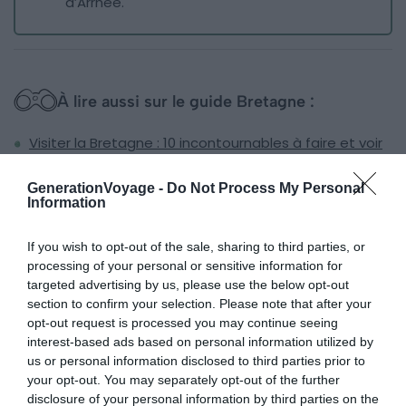
d’Arrhée.
À lire aussi sur le guide Bretagne :
Visiter la Bretagne : 10 incontournables à faire et voir
Plein phare sur la Bretagne
GenerationVoyage -
Do Not Process My Personal
Les 14 choses incontournables sur la Côte de Granit
Information
Rose
Les 8 meilleurs Airbnb avec vue sur mer en Bretagne
If you wish to opt-out of the sale, sharing to third parties, or
processing of your personal or sensitive information for
targeted advertising by us, please use the below opt-out
section to confirm your selection. Please note that after your
4. …et le Morbihan, d’ouest en est
opt-out request is processed you may continue seeing
interest-based ads based on personal information utilized by
us or personal information disclosed to third parties prior to
your opt-out. You may separately opt-out of the further
disclosure of your personal information by third parties on the