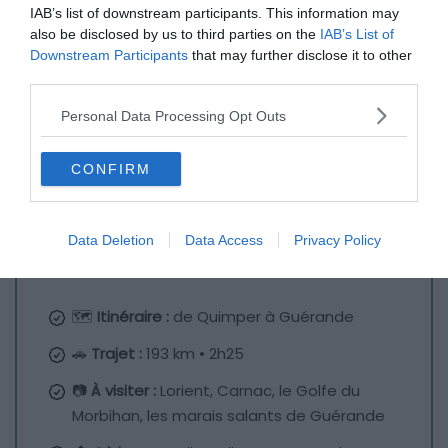
IAB’s list of downstream participants. This information may
also be disclosed by us to third parties on the
IAB’s List of
Downstream Participants
that may further disclose it to other
third parties.
Personal Data Processing Opt Outs
CONFIRM
Crédit photo : Shutterstock – diegomori80
Data Deletion
Data Access
Privacy Policy
🗺️
Itinéraire :
de Quimper à Guérande
🚗
Trajet :
193 km • 2h25
📷
À visiter :
Lorient, Carnac, le Golfe du
Morbihan, les marais salants de Guérande