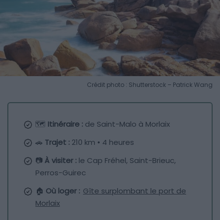
Crédit photo : Shutterstock – Patrick Wang
🗺️
Itinéraire :
de Saint-Malo à Morlaix
🚗
Trajet :
210 km • 4 heures
📷
À visiter :
le Cap Fréhel, Saint-Brieuc,
Perros-Guirec
🏠
Où loger :
Gîte surplombant le port de
Morlaix