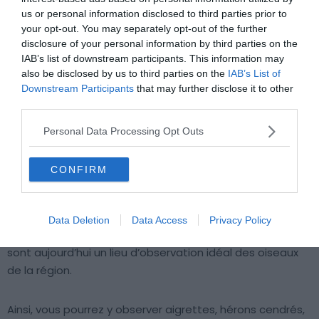
us or personal information disclosed to third parties prior to
your opt-out. You may separately opt-out of the further
disclosure of your personal information by third parties on the
IAB’s list of downstream participants. This information may
also be disclosed by us to third parties on the
IAB’s List of
Downstream Participants
that may further disclose it to other
third parties.
Personal Data Processing Opt Outs
Crédit photo : Facebook – CULTURE BRETONNE & CELTIQUE
CONFIRM
Situé au Nord-Ouest de l’étang de Beauchet, l’ensemble
de ces bassins est une curiosité de Saint-Suliac. La
Data Deletion
Data Access
Privacy Policy
plupart d’entre eux ont été transformés en luzerne et
sont aujourd’hui un lieu d’observation idéal des oiseaux
de la région.
Ainsi, vous pourrez y observer aigrettes, hérons cendrés,