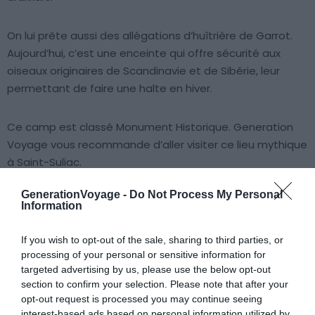
On lui prête aussi des allégations d’huîtrière de Garrot.
Aujourd’hui, c’est une enceinte qui offre sécurité aux
oiseaux originaires de Scandinavie et de Sibérie, leur
permettant de faire une halte en hiver.
Ce camp est classé Monument Historique. Generation
Voyage vous recommande d’aller visiter ce lieu mythique
à Saint-Suliac.
GenerationVoyage -
Do Not Process My Personal
6. Saline des Guettes
Information
If you wish to opt-out of the sale, sharing to third parties, or
processing of your personal or sensitive information for
targeted advertising by us, please use the below opt-out
section to confirm your selection. Please note that after your
opt-out request is processed you may continue seeing
interest-based ads based on personal information utilized by