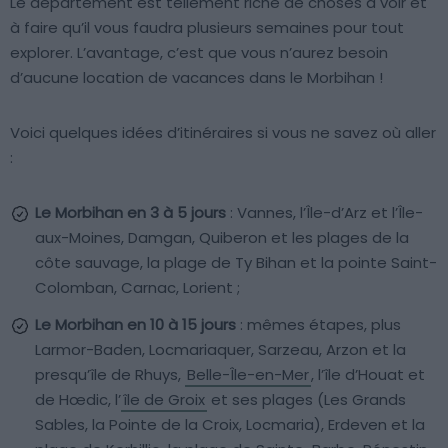
Le département est tellement riche de choses à voir et
à faire qu’il vous faudra plusieurs semaines pour tout
explorer. L’avantage, c’est que vous n’aurez besoin
d’aucune location de vacances dans le Morbihan !
Voici quelques idées d’itinéraires si vous ne savez où aller
:
Le Morbihan en 3 à 5 jours
: Vannes, l’Île-d’Arz et l’Île-
aux-Moines, Damgan, Quiberon et les plages de la
côte sauvage, la plage de Ty Bihan et la pointe Saint-
Colomban, Carnac, Lorient ;
Le Morbihan en 10 à 15 jours
: mêmes étapes, plus
Larmor-Baden, Locmariaquer, Sarzeau, Arzon et la
presqu’île de Rhuys,
Belle-Île-en-Mer
, l’île d’Houat et
de Hœdic, l’
île de Groix
et ses plages (Les Grands
Sables, la Pointe de la Croix, Locmaria), Erdeven et la