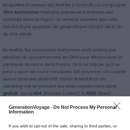
lesquelles la vitesse est limitée à 110 km/h. La compagnie
Vinci Autoroutes
n’est pas parvenue à étendre ses
activités dans la région. On entend souvent que cela
résulte d’une question de géopolitique datant de la fin
du XVe siècle.
En réalité, les autoroutes bretonnes sont créées par
décision du gouvernement en 1968 pour désenclaver la
péninsule du reste de la France. Or la loi stipule qu’il ne
peut y avoir de route concédée (et payante) s’il n’existe
aucun itinéraire alternatif. Visiter le Morbihan en
camping-car en prenant les voies rapides sera donc
gratuit
: sur la
N24
(Rennes-Lorient), la
N165
(Brest-
Nantes) et la
N166
(Ploërmel-Vannes).
GenerationVoyage -
Do Not Process My Personal
Information
If you wish to opt-out of the sale, sharing to third parties, or
À lire aussi sur le guide Bretagne :