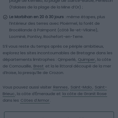
plage de Kerhillio, la plage de Sainte-Barbe, Pénestin
(falaises de la plage de la Mine d’Or) ;
Le Morbihan en 20 à 30 jours
: même étapes, plus
l’intérieur des terres avec Ploërmel, la forêt de
Brocéliande à Paimpont (côté Île-et-Vilaine),
Locminé, Pontivy, Rochefort-en-Terre.
S’il vous reste du temps après ce périple ambitieux,
explorez les sites incontournables de Bretagne dans les
départements limitrophes : Qimperlé,
Quimper
, la côte
de Cornouaille,
Brest
et la le littoral découpé de la mer
d’Iroise, la presqu’île de Crozon.
Vous pouvez aussi visiter
Rennes
,
Saint-Malo
,
Saint-
Brieuc
, la côte d’Émeraude et
la côte de Granit Rose
dans les
Côtes d’Armor
.