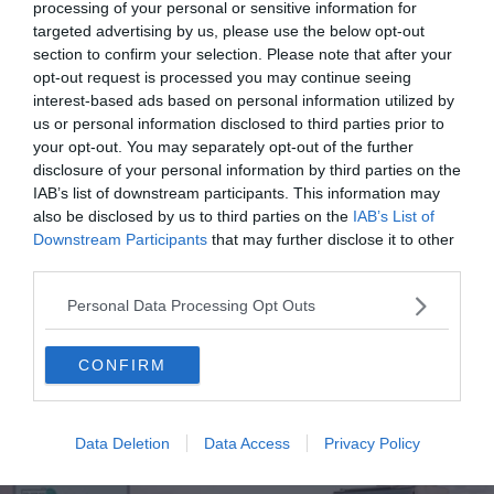
processing of your personal or sensitive information for
targeted advertising by us, please use the below opt-out
Visiter le Morbihan : 10 incontournables à faire et voir
section to confirm your selection. Please note that after your
opt-out request is processed you may continue seeing
Les 12 meilleurs campings dans le Morbihan
interest-based ads based on personal information utilized by
Airbnb Morbihan : les 10 meilleures locations Airbnb
us or personal information disclosed to third parties prior to
dans le Morbihan
your opt-out. You may separately opt-out of the further
disclosure of your personal information by third parties on the
Le canal de Nantes à Brest en Camping-Car :
IAB’s list of downstream participants. This information may
location, conseils, aires, itinéraires
also be disclosed by us to third parties on the
IAB’s List of
Downstream Participants
that may further disclose it to other
third parties.
Comment et où louer un camping-car
Personal Data Processing Opt Outs
en France ?
CONFIRM
Data Deletion
Data Access
Privacy Policy