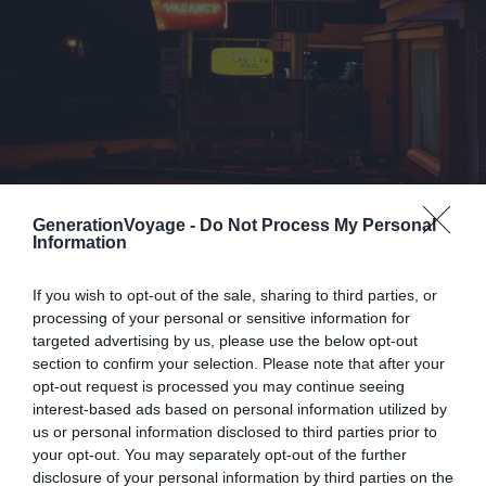
GenerationVoyage -
Do Not Process My Personal
Information
If you wish to opt-out of the sale, sharing to third parties, or
processing of your personal or sensitive information for
targeted advertising by us, please use the below opt-out
section to confirm your selection. Please note that after your
Crédit photo:
Wikimedia – Marcin Wichary
opt-out request is processed you may continue seeing
interest-based ads based on personal information utilized by
Deux bonnes heures de route plus tard, à proximité de la
us or personal information disclosed to third parties prior to
ville de Joplin, un cinéma en drive-in d’époque vous
your opt-out. You may separately opt-out of the further
disclosure of your personal information by third parties on the
attend. Construit en 1949 et réhabilité en 1998, il accueille