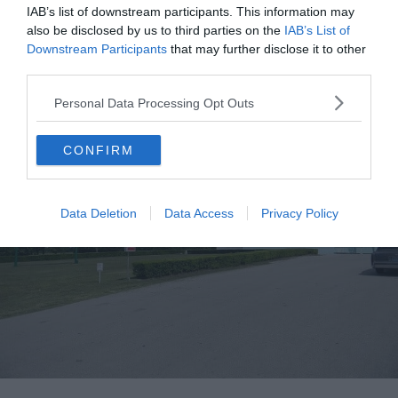
IAB’s list of downstream participants. This information may
toujours les nostalgiques d’un certain art de vivre et
also be disclosed by us to third parties on the
IAB’s List of
projette deux films chaque week-end.
Downstream Participants
that may further disclose it to other
third parties.
Personal Data Processing Opt Outs
CONFIRM
Data Deletion
Data Access
Privacy Policy