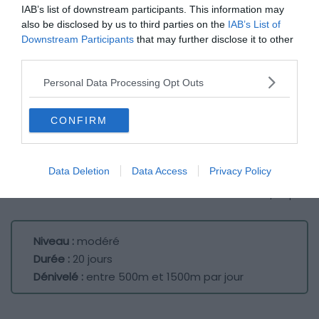
IAB’s list of downstream participants. This information may
also be disclosed by us to third parties on the
IAB’s List of
Downstream Participants
that may further disclose it to other
third parties.
Personal Data Processing Opt Outs
CONFIRM
Data Deletion
Data Access
Privacy Policy
Crédit Photo : Shutterstock / Delpixel
Niveau :
modéré
Durée :
20 jours
Dénivelé :
entre 500m et 1500m par jour