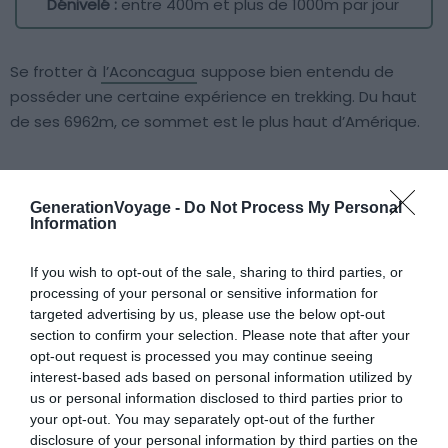
Dénivelé :
entre 400m et plus de 1000m par jour
Se frotter à
l’Aconcagua
suppose bien entendu de
posséder une certaine expérience en trekking. Du haut
de ses 6962m, ce sommet est le plus haut d’Amérique.
Si sur le plan technique, ce trek n’est pas forcément le
plus difficile, la météo capricieuse de la région peut
GenerationVoyage -
Do Not Process My Personal
Information
rapidement décourager les moins motivés. L’ascension
de l’Aconcagua relève davantage du défi que de la
If you wish to opt-out of the sale, sharing to third parties, or
promenade de santé. Avis aux amateurs·trices !
processing of your personal or sensitive information for
targeted advertising by us, please use the below opt-out
7. Trek Cordillère Royale et volcans du
section to confirm your selection. Please note that after your
opt-out request is processed you may continue seeing
Sud Lipez (
Bolivie
)
interest-based ads based on personal information utilized by
us or personal information disclosed to third parties prior to
your opt-out. You may separately opt-out of the further
disclosure of your personal information by third parties on the