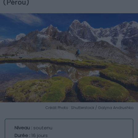
(Pérou)
Crédit Photo : Shutterstock / Galyna Andrushko
Niveau :
soutenu
Durée :
16 jours